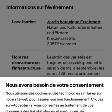
Informations sur l'événement
Localisation
Jardin botanique Erschmatt
Natur- und Kulturerbe erhalten
und fördern
Kreuzstrasse 15
3957 Erschmatt
Horaires
Le jardin des variétés est
d'ouverture de
toujours accessible pendant la
l'infrastructure
saison (de mai à septembre), les
autres bâtiments uniquement
sur demande.
Nous avons besoin de votre consentement
Médiation
Visite guidée du jardin
Nous utilisons des cookies et des technologies similaires sur
culturelle
botanique Erschmatt
notre site web pour assurer son bon fonctionnement. Cliquez
Apprenez à connaître les
sur «Accepter» si vous consentez au traitement de vos
variétés de céréales
données à des fins statistiques et analytiques, de