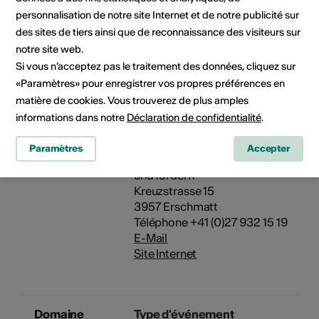
valaisannes et la flore ségétale
personnalisation de notre site Internet et de notre publicité sur
unique.
des sites de tiers ainsi que de reconnaissance des visiteurs sur
07.06.2025, 10:00 - 12:00
notre site web.
Si vous n’acceptez pas le traitement des données, cliquez sur
05.07.2025, 10:00 - 12:00
«Paramètres» pour enregistrer vos propres préférences en
02.08.2025, 10:00 - 12:00
matière de cookies. Vous trouverez de plus amples
informations dans notre
Déclaration de confidentialité
.
Organisateur
Erlebniswelt Roggen
Erschmatt
Paramètres
Accepter
Natur- und Kulturerbe erhalten
und fördern
Kreuzstrasse 15
3957 Erschmatt
Téléphone +41 (0)27 932 15 19
E-Mail
Site Internet
Domaine
Type d'événement