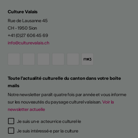
Culture Valais
Rue de Lausanne 45
CH - 1950 Sion
+41 (0)27 606 45 69
info@culturevalais.ch
Toute l'actualité culturelle du canton dans votre boîte
mails
Notre newsletter paraît quatre fois par année et vous informe
sur les nouveautés du paysage culturel valaisan.
Voir la
newsletter actuelle
TS D'ARTISTES
Je suis un·e acteur·rice culturel·le
Je suis intéressé·e par la culture