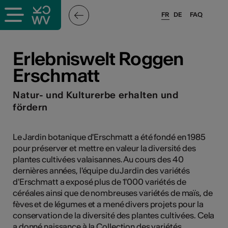
FR
DE
FAQ
ieux culturels
Erlebniswelt Roggen
Erschmatt
stes pros
Natur- und Kulturerbe erhalten und
nisateurs
fördern
Le Jardin botanique d'Erschmatt a été fondé en 1985
pour préserver et mettre en valeur la diversité des
r
plantes cultivées valaisannes. Au cours des 40
e·s
dernières années, l'équipe du Jardin des variétés
d'Erschmatt a exposé plus de 1'000 variétés de
céréales ainsi que de nombreuses variétés de maïs, de
s
fèves et de légumes et a mené divers projets pour la
conservation de la diversité des plantes cultivées. Cela
hnique
a donné naissance à la Collection des variétés