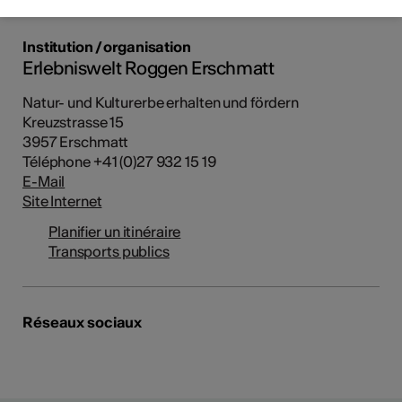
Institution / organisation
Erlebniswelt Roggen Erschmatt
Natur- und Kulturerbe erhalten und fördern
Kreuzstrasse 15
3957 Erschmatt
Téléphone +41 (0)27 932 15 19
E-Mail
Site Internet
Planifier un itinéraire
Transports publics
Réseaux sociaux