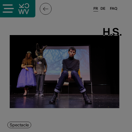
FR
DE
FAQ
H.S.
H.S.
Spectacle