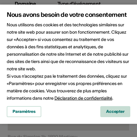
Domaine
Type d'événement
Spectacle
Nous avons besoin de votre consentement
Classe d'âge
Nous utilisons des cookies et des technologies similaires sur
À partir de 12 ans
notre site web pour assurer son bon fonctionnement. Cliquez
sur «Accepter» si vous consentez au traitement de vos
données à des fins statistiques et analytiques, de
personnalisation de notre site Internet et de notre publicité sur
Lieu de l'événement
des sites de tiers ainsi que de reconnaissance des visiteurs sur
notre site web.
Si vous n’acceptez pas le traitement des données, cliquez sur
«Paramètres» pour enregistrer vos propres préférences en
matière de cookies. Vous trouverez de plus amples
informations dans notre
Déclaration de confidentialité
.
Paramètres
Accepter
Rue du Simplon 1b, 1920 Martigny