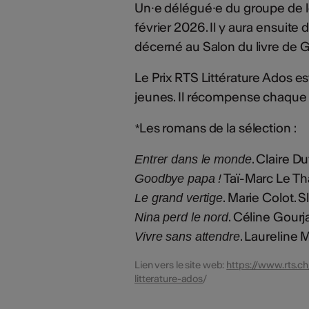
Un⸱e délégué⸱e du groupe de le
février 2026. Il y aura ensuite
décerné au Salon du livre de 
Le Prix RTS Littérature Ados es
jeunes. Il récompense chaque 
Les romans de la sélection :
*
. Claire Du
Entrer dans le monde
Taï-Marc Le Th
Goodbye papa !
. Marie Colot. 
Le grand vertige
. Céline Gourja
Nina perd le nord
. Laureline
Vivre sans attendre
Lien vers le site web:
https://www.rts.ch
litterature-ados
/