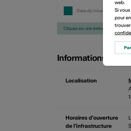
web.
Si vous
Date de mise en œuvre
pour en
trouver
Cliquez sur une date pour ajouter l'é
confide
Pa
Informations sur l
Localisation
Horaires d'ouverture
L
de l'infrastructure