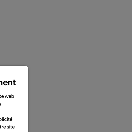
ment
ite web
s
licité
tre site