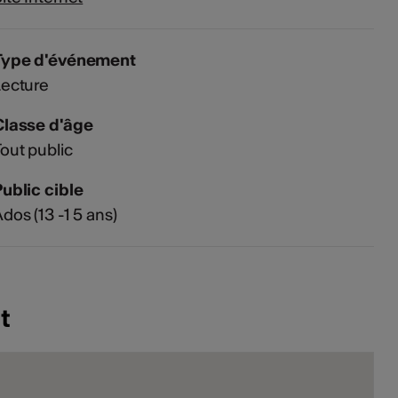
Type d'événement
Lecture
Classe d'âge
out public
ublic cible
dos (13 -1 5 ans)
t