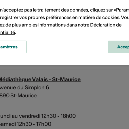
 n’acceptez pas le traitement des données, cliquez sur «Para
Pas de date de mise en œuvre
registrer vos propres préférences en matière de cookies. Vo
ez de plus amples informations dans notre
Déclaration de
vénement à votre calendrier.
ntialité
.
ramètres
Accep
'événement
Médiathèque Valais - St-Maurice
Avenue du Simplon 6
1890 St-Maurice
undi au vendredi 12h30 - 18h00
Samedi 12h30 - 17h00