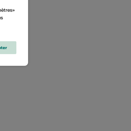
mètres»
us
ter