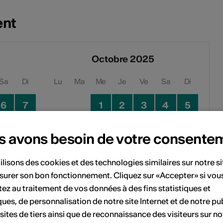
ent
Octobre 2025
Sa
Di
Lu
Ma
Me
Je
Ve
Sa
Di
6
7
1
2
3
4
5
13
14
6
7
8
9
10
11
12
s avons besoin de votre consente
20
21
13
14
15
16
17
18
19
ilisons des cookies et des technologies similaires sur notre s
surer son bon fonctionnement. Cliquez sur «Accepter» si vou
27
28
20
21
22
23
24
25
26
ez au traitement de vos données à des fins statistiques et
27
28
29
30
31
ques, de personnalisation de notre site Internet et de notre pub
 sites de tiers ainsi que de reconnaissance des visiteurs sur no