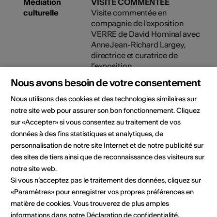
Médiation
VISITE COMMENTÉE
culturelle
Visite commentée en
compagnie de l'exposition
VERRE de David Hominal avec
Anne Jean-Richard Largey,
directrice et curatrice de
l’exposition.
Nous avons besoin de votre consentement
25.07.2025, 18:00
Nous utilisons des cookies et des technologies similaires sur
notre site web pour assurer son bon fonctionnement. Cliquez
Organisateur
Ferme-Asile
Centre artistique et culturel de
sur «Accepter» si vous consentez au traitement de vos
la Ferme-Asile
données à des fins statistiques et analytiques, de
Allée de la Ferme-Asile 1
personnalisation de notre site Internet et de notre publicité sur
1950 Sion
des sites de tiers ainsi que de reconnaissance des visiteurs sur
Téléphone 027/203.21.11
notre site web.
Réservations 027/203.21.11
Si vous n’acceptez pas le traitement des données, cliquez sur
E-Mail
«Paramètres» pour enregistrer vos propres préférences en
Site Internet
matière de cookies. Vous trouverez de plus amples
informations dans notre
Déclaration de confidentialité
.