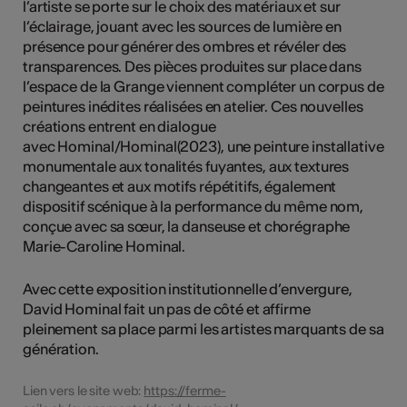
l’artiste se porte sur le choix des matériaux et sur
l’éclairage, jouant avec les sources de lumière en
présence pour générer des ombres et révéler des
transparences. Des pièces produites sur place dans
l’espace de la Grange viennent compléter un corpus de
peintures inédites réalisées en atelier. Ces nouvelles
créations entrent en dialogue
avec Hominal/Hominal(2023), une peinture installative
monumentale aux tonalités fuyantes, aux textures
changeantes et aux motifs répétitifs, également
dispositif scénique à la performance du même nom,
conçue avec sa sœur, la danseuse et chorégraphe
Marie-Caroline Hominal.
Avec cette exposition institutionnelle d’envergure,
David Hominal fait un pas de côté et affirme
pleinement sa place parmi les artistes marquants de sa
génération.
Lien vers le site web:
https://ferme-