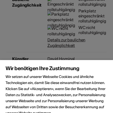
rollstuhlgängig
Zugänglichkeit
Parkplatz
eingeschränkt
rollstuhlgängig
WC nicht
rollstuhlgängig
Details zur baulichen
Zugänglichkeit
Künstler
David Hominal
artiste
Wir benötigen Ihre Zustimmung
Wir setzen auf unserer Webseite Cookies und ähnliche
Kulturvermittlung
VISITE COMMENTÉE
Technologien ein, damit Sie diese einwandfrei nutzen können.
Visite commentée en
compagnie de l'exposition
Klicken Sie auf «Akzeptieren», wenn Sie der Bearbeitung Ihrer
VERRE de David Hominal avec
Daten zu Statistik- und Analysezwecken, zur Personalisierung
Anne Jean-Richard Largey,
unserer Webseite und zur Personalisierung unserer Werbung
directrice et curatrice de
auf Webseiten von Dritten sowie der Besuchererkennung auf
l’exposition.