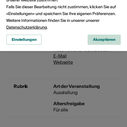
unserer Website zustimmen.
Falls Sie dieser Bearbeitung nicht zustimmen, klicken Sie auf
25.07.2025, 18:00
«Einstellungen» und speichern Sie Ihre eigenen Präferenzen.
Weitere Informationen finden Sie in unserer unserer
Veranstalter
Ferme-Asile
Datenschutzerklärung
.
Allée de la Ferme-Asile 1
1950 Sion
Einstellungen
Akzeptieren
Telefon 027/203.21.11
Reservationen 027/203.21.11
E-Mail
Webseite
Rubrik
Art der Veranstaltung
Ausstellung
Altersfreigabe
Für alle