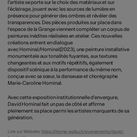
l’artiste se porte sur le choix des matériaux et sur
l’éclairage, jouant avec les sources de lumière en
présence pour générer des ombres et révéler des
transparences. Des pièces produites sur place dans
l’espace de la Grange viennent compléter un corpus de
peintures inédites réalisées en atelier. Ces nouvelles
créations entrent en dialogue
avec Hominal/Hominal(2023), une peinture installative
monumentale aux tonalités fuyantes, aux textures
changeantes et aux motifs répétitifs, également
dispositif scénique à la performance du même nom,
conçue avec sa sœur, la danseuse et chorégraphe
Marie-Caroline Hominal.
Avec cette exposition institutionnelle d’envergure,
David Hominal fait un pas de côté et affirme
pleinement sa place parmi les artistes marquants de sa
génération.
Link zur Website:
https://ferme-asile.ch/evenements/david-