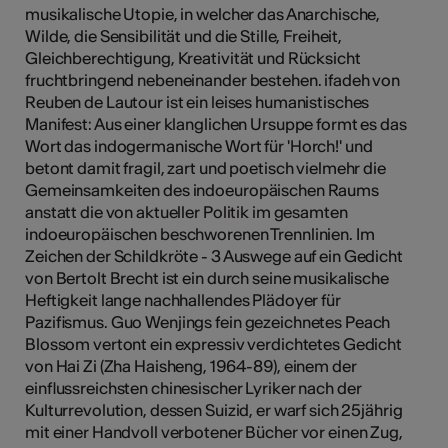
musikalische Utopie, in welcher das Anarchische,
Wilde, die Sensibilität und die Stille, Freiheit,
Gleichberechtigung, Kreativität und Rücksicht
fruchtbringend nebeneinander bestehen. ifadeh von
Reuben de Lautour ist ein leises humanistisches
Manifest: Aus einer klanglichen Ursuppe formt es das
Wort das indogermanische Wort für 'Horch!' und
betont damit fragil, zart und poetisch vielmehr die
Gemeinsamkeiten des indoeuropäischen Raums
anstatt die von aktueller Politik im gesamten
indoeuropäischen beschworenen Trennlinien. Im
Zeichen der Schildkröte - 3 Auswege auf ein Gedicht
von Bertolt Brecht ist ein durch seine musikalische
Heftigkeit lange nachhallendes Plädoyer für
Pazifismus. Guo Wenjings fein gezeichnetes Peach
Blossom vertont ein expressiv verdichtetes Gedicht
von Hai Zi (Zha Haisheng, 1964-89), einem der
einflussreichsten chinesischer Lyriker nach der
Kulturrevolution, dessen Suizid, er warf sich 25jährig
mit einer Handvoll verbotener Bücher vor einen Zug,