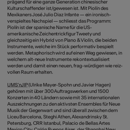
prägend für eine ganze Generation chinesischer
Kulturschaffender ist/gewesen ist. Mit Piolín des
Mexikaners José Julio Diaz Infante — ein ironisch-
verspieltes Nachspiel — schliesst das Programm:
Piolín ist der spanische Name für die US-
amerikanische Zeichentrickfigur Tweety und
gleichzeitig ein Hybrid von Piano & Violín, die beiden
Instrumente, welche im Stück performativ bespielt
werden. Metaphorisch wird auf einen Weg gewiesen, in
welchem alt-neue Instrumente rekontextualisiert
werden und damit einen neuen, frag-würdigen wie reiz-
vollen Raum erhalten.
UMS’nJIP
(Ulrike Mayer-Spohn und Javier Hagen)
gehören mit über 300 Auftragswerken und 1500
Konzerten in 40 Ländern sowie mit 35 internationalen
Auszeichnungen zu den aktivsten Ensembles für Neue
Musik der Gegenwart und sind überall zwischen dem
Liceu Barcelona, Steghi Athen, Alexandrinsky St.
Petersburg, CRR Istanbul, Palacio de Bellas Artes
Mexico City, Colón Buenos Aires, der Shanghai New