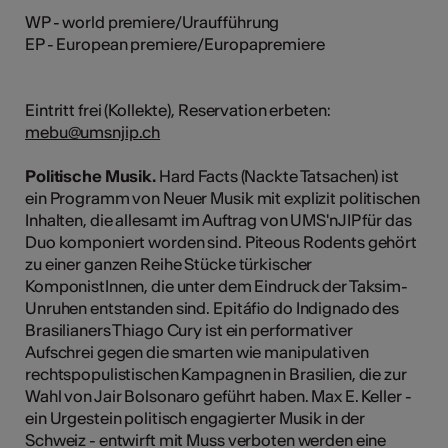
WP - world premiere/Uraufführung
EP - European premiere/Europapremiere
Eintritt frei (Kollekte), Reservation erbeten:
mebu@umsnjip.ch
Politische Musik.
Hard Facts (Nackte Tatsachen) ist
ein Programm von Neuer Musik mit explizit politischen
Inhalten, die allesamt im Auftrag von UMS'nJIP für das
Duo komponiert worden sind. Piteous Rodents gehört
zu einer ganzen Reihe Stücke türkischer
KomponistInnen, die unter dem Eindruck der Taksim-
Unruhen entstanden sind. Epitáfio do Indignado des
Brasilianers Thiago Cury ist ein performativer
Aufschrei gegen die smarten wie manipulativen
rechtspopulistischen Kampagnen in Brasilien, die zur
Wahl von Jair Bolsonaro geführt haben. Max E. Keller -
ein Urgestein politisch engagierter Musik in der
Schweiz - entwirft mit Muss verboten werden eine