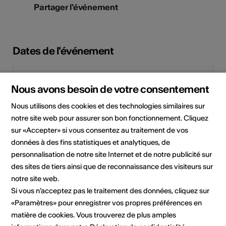
Partager l'événement
Dates de l'événement
Septembre 2025
Nous avons besoin de votre consentement
Lu
Ma
Me
Je
Ve
Sa
Di
Nous utilisons des cookies et des technologies similaires sur
notre site web pour assurer son bon fonctionnement. Cliquez
1
2
3
4
5
6
7
sur «Accepter» si vous consentez au traitement de vos
données à des fins statistiques et analytiques, de
8
9
10
11
12
13
14
personnalisation de notre site Internet et de notre publicité sur
15
16
17
18
19
20
21
des sites de tiers ainsi que de reconnaissance des visiteurs sur
notre site web.
22
23
24
25
26
27
28
Si vous n’acceptez pas le traitement des données, cliquez sur
«Paramètres» pour enregistrer vos propres préférences en
29
30
matière de cookies. Vous trouverez de plus amples