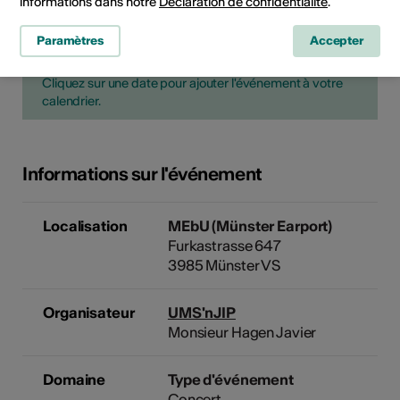
informations dans notre
Déclaration de confidentialité
.
Date de mise en œuvre
Pas de date de mise en œuvre
Paramètres
Accepter
Cliquez sur une date pour ajouter l'événement à votre
calendrier.
Informations sur l'événement
Localisation
MEbU (Münster Earport)
Furkastrasse 647
3985 Münster VS
Organisateur
UMS'nJIP
Monsieur Hagen Javier
Domaine
Type d'événement
Concert