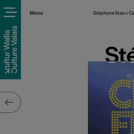
Menu
Stéphane Stas « Ce
St
St