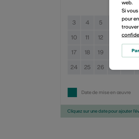
web.
Si vous
pour en
3
4
5
6
7
trouver
confide
10
11
12
13
14
Pa
17
18
19
20
21
24
25
26
27
28
Date de mise en œuvre
Cliquez sur une date pour ajouter l'é