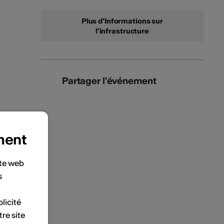
Plus d'Informations sur
l'infrastructure
Partager l'événement
ment
ite web
s
licité
tre site