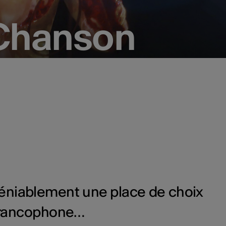
 Chanson
 Chanson
éniablement une place de choix
f francophone…