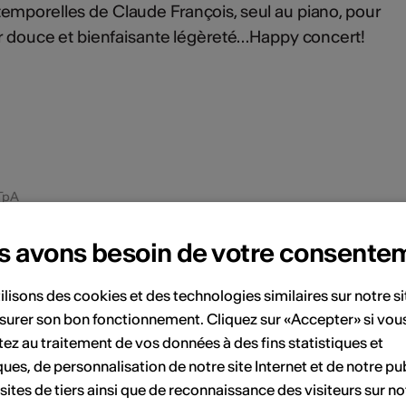
emporelles de Claude François, seul au piano, pour
ur douce et bienfaisante légèreté…Happy concert!
tTpA
s avons besoin de votre consente
ent
ilisons des cookies et des technologies similaires sur notre s
surer son bon fonctionnement. Cliquez sur «Accepter» si vou
ez au traitement de vos données à des fins statistiques et
Décembre 2025
ques, de personnalisation de notre site Internet et de notre pub
Sa
Di
Lu
Ma
Me
Je
Ve
Sa
Di
 sites de tiers ainsi que de reconnaissance des visiteurs sur no