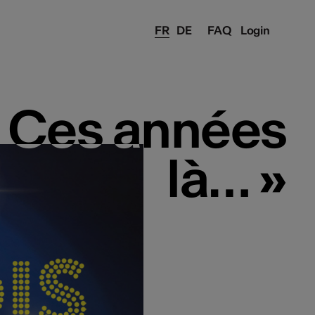
FR
DE
FAQ
Login
« Ces années
« Ces années
là… »
là… »