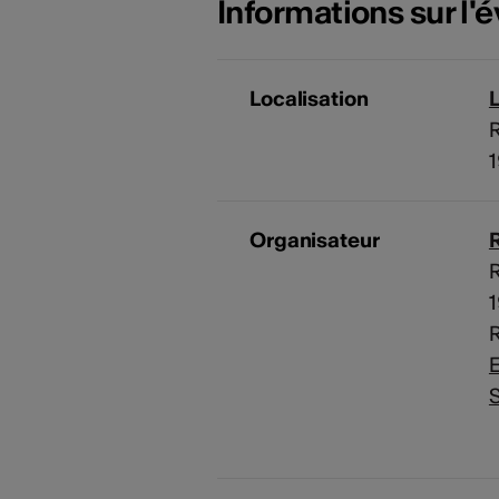
Informations sur l
Localisation
R
Organisateur
R
R
R
E
S