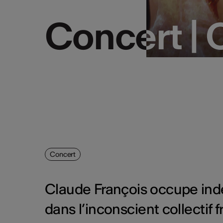
Concert |
Concert |
Concert
Claude François occupe ind
dans l’inconscient collecti