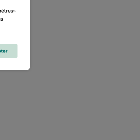
mètres»
us
ter