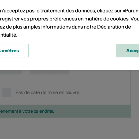
1
2
1
2
3
4
5
6
7
 n’acceptez pas le traitement des données, cliquez sur «Para
registrer vos propres préférences en matière de cookies. Vo
8
9
8
9
10
11
12
13
14
ez de plus amples informations dans notre
Déclaration de
ntialité
.
15
16
15
16
17
18
19
20
21
ramètres
Accep
22
23
22
23
24
25
26
27
28
29
30
29
30
31
Pas de date de mise en œuvre
vénement à votre calendrier.