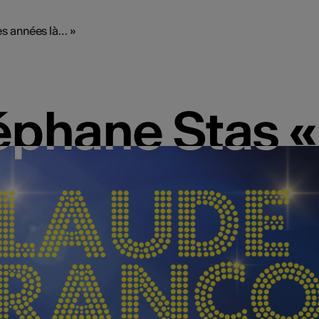
s années là… »
éphane Stas 
éphane Stas 