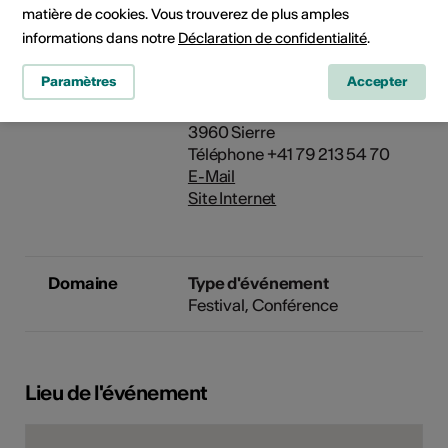
Salle de la Piscine
matière de cookies. Vous trouverez de plus amples
3960 Sierre
informations dans notre
Déclaration de confidentialité
.
Paramètres
Accepter
Organisateur
Rencontres Orient Occident
Montée du Château 19
3960 Sierre
Téléphone +41 79 213 54 70
E-Mail
Site Internet
Domaine
Type d'événement
Festival
Conférence
Lieu de l'événement