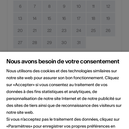
6
7
8
9
10
11
12
13
14
15
16
17
18
19
20
21
22
23
24
25
26
27
28
29
30
31
Date de mise en œuvre
Nous avons besoin de votre consentement
Pas de date de mise en œuvre
Nous utilisons des cookies et des technologies similaires sur
notre site web pour assurer son bon fonctionnement. Cliquez
Cliquez sur une date pour ajouter l'événement à votre
sur «Accepter» si vous consentez au traitement de vos
calendrier.
données à des fins statistiques et analytiques, de
personnalisation de notre site Internet et de notre publicité sur
des sites de tiers ainsi que de reconnaissance des visiteurs sur
Informations sur l'événement
notre site web.
Si vous n’acceptez pas le traitement des données, cliquez sur
Localisation
Château Mercier
«Paramètres» pour enregistrer vos propres préférences en