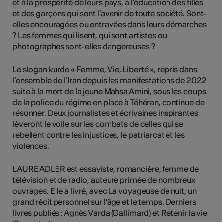
et à la prospérité de leurs pays, à l’éducation des filles
et des garçons qui sont l’avenir de toute société. Sont-
elles encouragées ou entravées dans leurs démarches
? Les femmes qui lisent, qui sont artistes ou
photographes sont-elles dangereuses ?
Le slogan kurde « Femme, Vie, Liberté », repris dans
l’ensemble de l’Iran depuis les manifestations de 2022
suite à la mort de la jeune Mahsa Amini, sous les coups
de la police du régime en place à Téhéran, continue de
résonner. Deux journalistes et écrivaines inspirantes
lèveront le voile sur les combats de celles qui se
rebellent contre les injustices, le patriarcat et les
violences.
LAURE ADLER est essayiste, romancière, femme de
télévision et de radio, auteure primée de nombreux
ouvrages. Elle a livré, avec La voyageuse de nuit, un
grand récit personnel sur l’âge et le temps. Derniers
livres publiés : Agnès Varda (Gallimard) et Retenir la vie