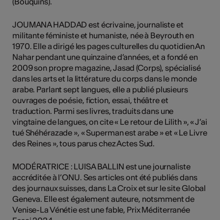
(Bouquins).
JOUMANA HADDAD est écrivaine, journaliste et
militante féministe et humaniste, née à Beyrouth en
1970. Elle a dirigé les pages culturelles du quotidien An
Nahar pendant une quinzaine d’années, et a fondé en
2009 son propre magazine, Jasad (Corps), spécialisé
dans les arts et la littérature du corps dans le monde
arabe. Parlant sept langues, elle a publié plusieurs
ouvrages de poésie, fiction, essai, théâtre et
traduction. Parmi ses livres, traduits dans une
vingtaine de langues, on cite « Le retour de Lilith », « J’ai
tué Shéhérazade », « Superman est arabe » et « Le Livre
des Reines », tous parus chez Actes Sud.
MODÉRATRICE : LUISA BALLIN est une journaliste
accréditée à l’ONU. Ses articles ont été publiés dans
des journaux suisses, dans La Croix et sur le site Global
Geneva. Elle est également auteure, notsmment de
Venise-La Vénétie est une fable, Prix Méditerranée