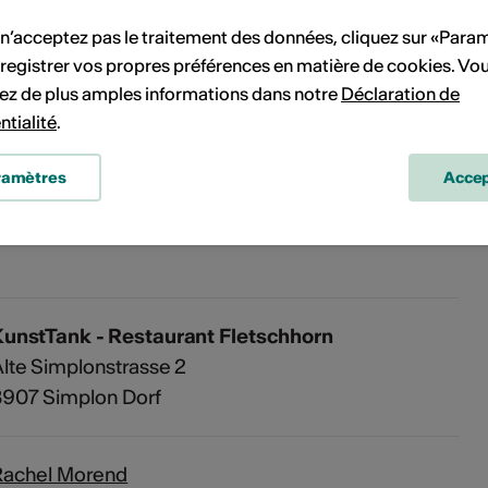
vénement à votre calendrier.
 n’acceptez pas le traitement des données, cliquez sur «Para
registrer vos propres préférences en matière de cookies. Vo
ez de plus amples informations dans notre
Déclaration de
ntialité
.
'événement
ramètres
Accep
PDF
KunstTank - Restaurant Fletschhorn
lte Simplonstrasse 2
3907 Simplon Dorf
Rachel Morend