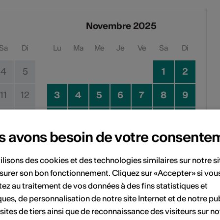
Novembre 2025
Sa
Di
Lu
Ma
Me
Je
Ve
Sa
Di
4
5
1
2
11
12
3
4
5
6
7
8
9
18
19
10
11
12
13
14
15
16
s avons besoin de votre consente
25
26
17
18
19
20
21
22
23
ilisons des cookies et des technologies similaires sur notre s
24
25
26
27
28
29
30
surer son bon fonctionnement. Cliquez sur «Accepter» si vou
ez au traitement de vos données à des fins statistiques et
ques, de personnalisation de notre site Internet et de notre pub
Pas de date de mise en œuvre
 sites de tiers ainsi que de reconnaissance des visiteurs sur no