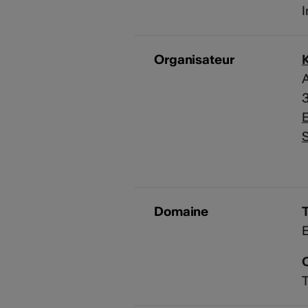
I
Organisateur
A
E
S
Domaine
E
T