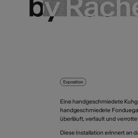
by Rach
by Rach
Exposition
Eine handgeschmiedete Kuhglo
handgeschmiedete Fonduegabe
überläuft, verfault und verrotte
Diese Installation erinnert an 