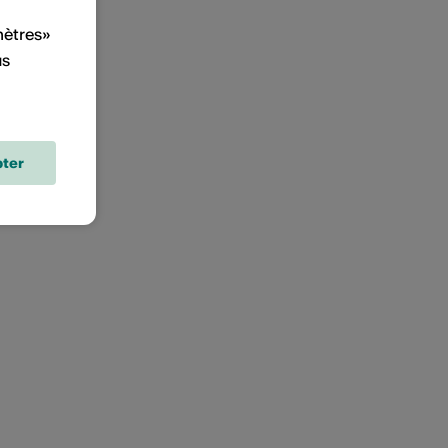
mètres»
us
ter