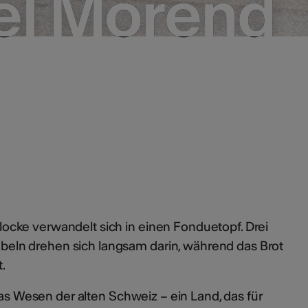
el Morend
el Morend
cke verwandelt sich in einen Fonduetopf. Drei
ln drehen sich langsam darin, während das Brot
t.
das Wesen der alten Schweiz – ein Land, das für