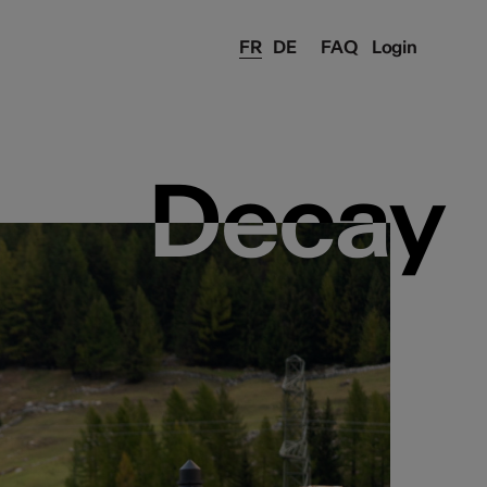
FR
DE
FAQ
Login
Decay
Decay