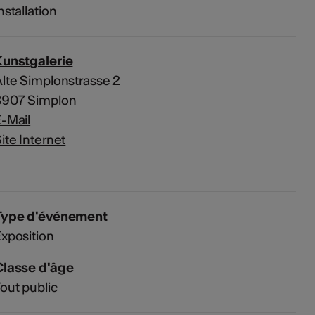
nstallation
Kunstgalerie
lte Simplonstrasse 2
3907 Simplon
-Mail
ite Internet
Type d'événement
xposition
Classe d'âge
out public