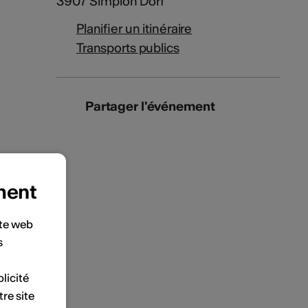
3907 Simplon Dorf
Planifier un itinéraire
Transports publics
Partager l'événement
ment
ite web
s
licité
tre site