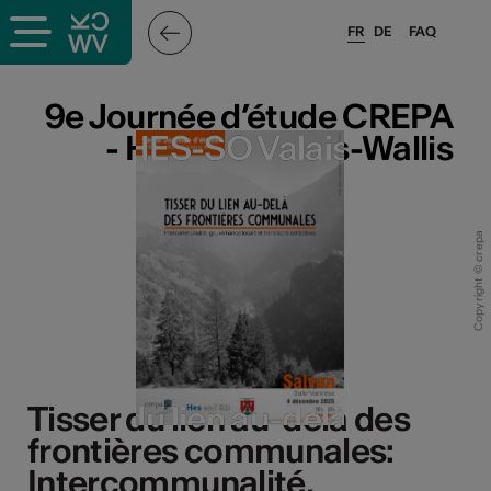
FR
DE
FAQ
9e Journée d’étude CREPA
9e Journée d’étude CREPA
- HES-SO Valais-Wallis
- HES-SO Valais-Wallis
Copyright © crepa
Tisser du lien au-delà des
Tisser du lien au-delà des
frontières communales:
frontières communales:
Intercommunalité,
Intercommunalité,