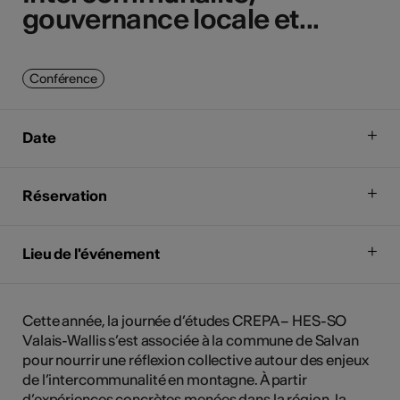
gouvernance locale et...
gouvernance locale et...
Conférence
Date
Réservation
Lieu de l'événement
Cette année, la journée d’études CREPA – HES-SO
Valais-Wallis s’est associée à la commune de Salvan
pour nourrir une réflexion collective autour des enjeux
de l’intercommunalité en montagne. À partir
d’expériences concrètes menées dans la région, la