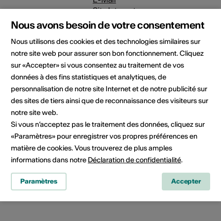
Site Internet
Nous avons besoin de votre consentement
HES-SO Valais-Wallis
Nous utilisons des cookies et des technologies similaires sur
Rue de l'Industrie 23
notre site web pour assurer son bon fonctionnement. Cliquez
1950 Sion
sur «Accepter» si vous consentez au traitement de vos
Téléphone 0586068503
données à des fins statistiques et analytiques, de
E-Mail
personnalisation de notre site Internet et de notre publicité sur
Site Internet
des sites de tiers ainsi que de reconnaissance des visiteurs sur
notre site web.
Domaine
Type d'événement
Si vous n’acceptez pas le traitement des données, cliquez sur
Conférence
«Paramètres» pour enregistrer vos propres préférences en
matière de cookies. Vous trouverez de plus amples
Classe d'âge
informations dans notre
Déclaration de confidentialité
.
Tout public
Public cible
Paramètres
Accepter