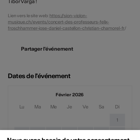
Tibor Varga !
Lien vers le site web:
https://sion-violon-
musique.ch/events/concert-des-professeurs-felix-
froschhammer-jose-daniel-castellon-christian-chamorel-fr
/
Partager l'événement
Dates de l'événement
Février 2026
Lu
Ma
Me
Je
Ve
Sa
Di
1
2
3
4
5
6
7
8