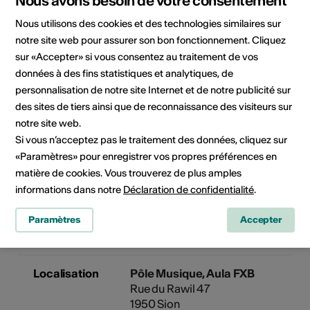
Nous avons besoin de votre consentement
9
10
11
12
13
14
15
Nous utilisons des cookies et des technologies similaires sur
notre site web pour assurer son bon fonctionnement. Cliquez
16
17
18
19
20
21
22
sur «Accepter» si vous consentez au traitement de vos
23
24
25
26
27
28
données à des fins statistiques et analytiques, de
personnalisation de notre site Internet et de notre publicité sur
des sites de tiers ainsi que de reconnaissance des visiteurs sur
Date de mise en œuvre
notre site web.
Pas de date de mise en œuvre
Si vous n’acceptez pas le traitement des données, cliquez sur
«Paramètres» pour enregistrer vos propres préférences en
Cliquez sur une date pour ajouter l'événement à votre
matière de cookies. Vous trouverez de plus amples
calendrier.
informations dans notre
Déclaration de confidentialité
.
Paramètres
Accepter
Informations sur l'événement
Localisation
Pôle Musique, Aula FXB
Rue du Rawil 47
1950 Sion