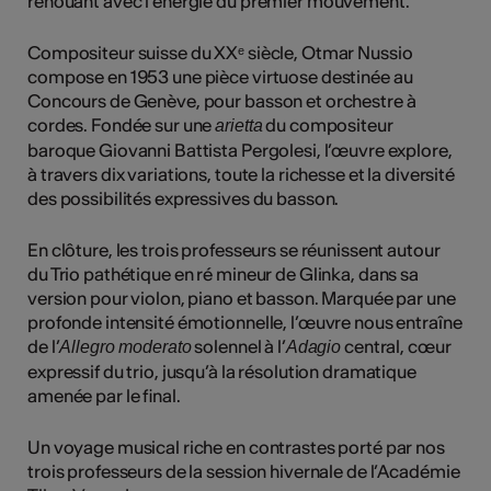
renouant avec l’énergie du premier mouvement.
Compositeur suisse du XXᵉ siècle, Otmar Nussio
compose en 1953 une pièce virtuose destinée au
Concours de Genève, pour basson et orchestre à
cordes. Fondée sur une
du compositeur
arietta
baroque Giovanni Battista Pergolesi, l’œuvre explore,
à travers dix variations, toute la richesse et la diversité
des possibilités expressives du basson.
En clôture, les trois professeurs se réunissent autour
du Trio pathétique en ré mineur de Glinka, dans sa
version pour violon, piano et basson. Marquée par une
profonde intensité émotionnelle, l’œuvre nous entraîne
de l’
solennel à l’
central, cœur
Allegro moderato
Adagio
expressif du trio, jusqu’à la résolution dramatique
amenée par le final.
Un voyage musical riche en contrastes porté par nos
trois professeurs de la session hivernale de l’Académie