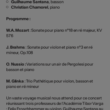
Guilhaume Santana
, basson
Christian Chamorel
, piano
Programme :
W.A. Mozart
: Sonate pour piano n°18 en ré majeur, KV
576
J. Brahms
: Sonate pour violon et piano n°3 en ré
mineur, Op.108
O
.
Nussio :
Variations sur un air de Pergolesi pour
basson et piano
M. Glinka
: Trio Pathétique pour violon, basson et
piano en ré mineur
Un vaste voyage musical nous attend pour ce concert
réunissant trois professeurs de l’Académie Tibor Varga
: Felix Froschhammer au violon, Guilhaume Santana au