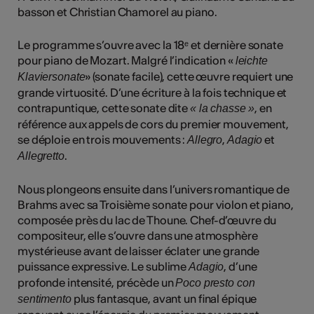
basson et Christian Chamorel au piano.
Le programme s’ouvre avec la 18ᵉ et dernière sonate
pour piano de Mozart. Malgré l’indication «
leichte
» (sonate facile), cette œuvre requiert une
Klaviersonate
grande virtuosité. D’une écriture à la fois technique et
contrapuntique, cette sonate dite
, en
« la chasse »
référence aux appels de cors du premier mouvement,
se déploie en trois mouvements :
,
et
Allegro
Adagio
.
Allegretto
Nous plongeons ensuite dans l’univers romantique de
Brahms avec sa Troisième sonate pour violon et piano,
composée près du lac de Thoune. Chef-d’œuvre du
compositeur, elle s’ouvre dans une atmosphère
mystérieuse avant de laisser éclater une grande
puissance expressive. Le sublime
, d’une
Adagio
profonde intensité, précède un
Poco presto con
plus fantasque, avant un final épique
sentimento