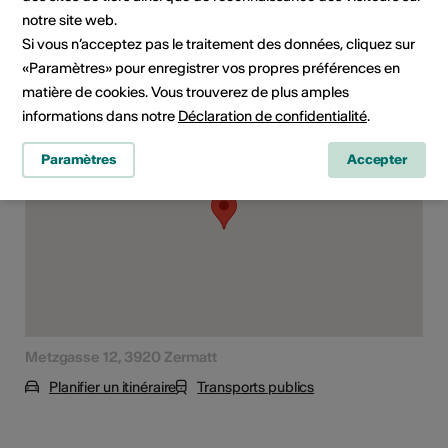
Spectacle
notre site web.
Si vous n’acceptez pas le traitement des données, cliquez sur
«Paramètres» pour enregistrer vos propres préférences en
Lieu de l'événement
matière de cookies. Vous trouverez de plus amples
informations dans notre
Déclaration de confidentialité
.
Paramètres
Accepter
Metzgasse 12, 3920 Zermatt
Planifier un itinéraire
Transports publics