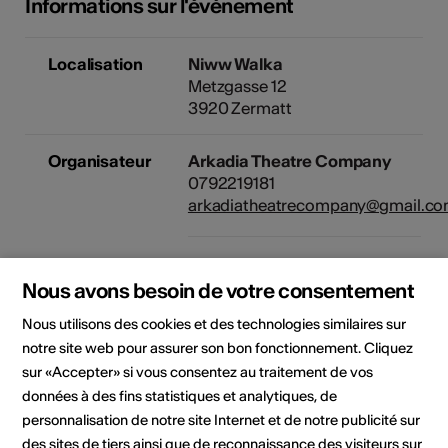
Informations sur l'événement
Localisation
Niww Walka
Metzgasse 12
3920 Zermatt
Organisateur
Arkadia Theatre Company
0792219181
arkadiatheatrecompany@gmail.c
Cet événement a été annoncé
Nous avons besoin de votre consentement
via la plateforme
guidle.com
. Si
vous avez des question sur
Nous utilisons des cookies et des technologies similaires sur
l'événement, veuillez contacter
notre site web pour assurer son bon fonctionnement. Cliquez
l'organisateur ou l'office du
sur «Accepter» si vous consentez au traitement de vos
tourisme compétent.
données à des fins statistiques et analytiques, de
personnalisation de notre site Internet et de notre publicité sur
Domaine
Type d'événement
des sites de tiers ainsi que de reconnaissance des visiteurs sur