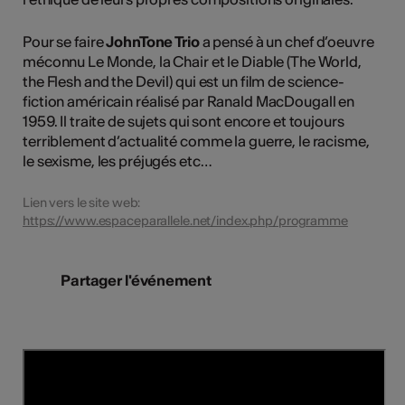
Pour se faire
JohnTone Trio
a pensé à un chef d’oeuvre
méconnu Le Monde, la Chair et le Diable (The World,
the Flesh and the Devil) qui est un film de science-
fiction américain réalisé par Ranald MacDougall en
1959. Il traite de sujets qui sont encore et toujours
terriblement d’actualité comme la guerre, le racisme,
le sexisme, les préjugés etc…
Lien vers le site web:
https://www.espaceparallele.net/index.php/programme
Partager l'événement