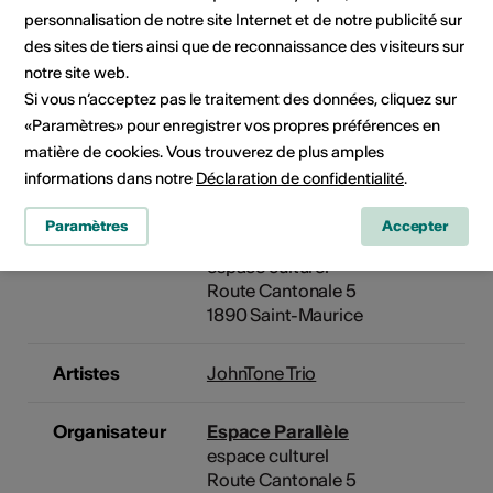
Pas de date de mise en œuvre
personnalisation de notre site Internet et de notre publicité sur
des sites de tiers ainsi que de reconnaissance des visiteurs sur
Cliquez sur une date pour ajouter l'événement à votre
notre site web.
calendrier.
Si vous n’acceptez pas le traitement des données, cliquez sur
«Paramètres» pour enregistrer vos propres préférences en
matière de cookies. Vous trouverez de plus amples
Informations sur l'événement
informations dans notre
Déclaration de confidentialité
.
Paramètres
Accepter
Localisation
Salle Parallèle
espace culturel
Route Cantonale 5
1890 Saint-Maurice
Artistes
JohnTone Trio
Organisateur
Espace Parallèle
espace culturel
Route Cantonale 5