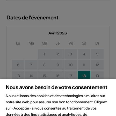
Dates de l'événement
Avril 2026
Lu
Ma
Me
Je
Ve
Sa
Di
1
2
3
4
5
6
7
8
9
10
11
12
13
14
15
16
17
18
19
Nous avons besoin de votre consentement
20
21
22
23
24
25
26
Nous utilisons des cookies et des technologies similaires sur
27
28
29
30
notre site web pour assurer son bon fonctionnement. Cliquez
sur «Accepter» si vous consentez au traitement de vos
Date de mise en œuvre
données à des fins statistiques et analytiques, de