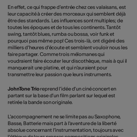
En effet, ce qui frappe d’entrée chez ces valaisans, est
leur capacité à créer des morceaux qui semblent déjà
être des standards. Les influences sont multiples; de
toutes les époques et de tous les continents. Tantôt
swing, tantôt blues, rumba ou bossa, voir funk et
pourquoi pas même pop! Ces trois-là, ont digéré des
milliers d’heures d’écoute et semblent vouloir nous les
faire partager. Comme trois mélomanes qui
voudraient faire écouter leur discothèque, mais à qui il
manquerait une platine, et qui n'auraient pour
transmettre leur passion que leurs instruments.
JohnTone Trio
reprend l’idée d’un ciné concert en
partant sur la base d’un film parlant sur lequel est
retirée la bande son originale.
L’accompagnement ne se limite pas au Saxophone,
Basse, Batterie mais part à l’aventure de la liberté
absolue concernant l’instrumentation, toujours avec
l’éthique de leurs propres compositions originales.