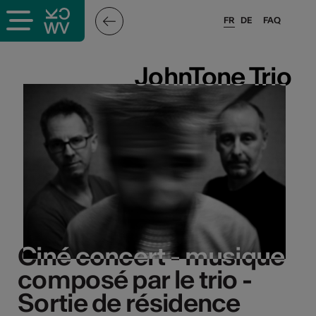
FR
DE
FAQ
JohnTone Trio
JohnTone Trio
Ciné concert - musique
Ciné concert - musique
composé par le trio -
composé par le trio -
Sortie de résidence
Sortie de résidence