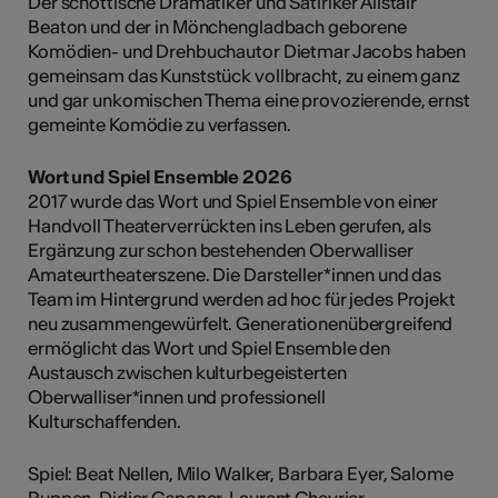
Der schottische Dramatiker und Satiriker Alistair
Beaton und der in Mönchengladbach geborene
Komödien- und Drehbuchautor Dietmar Jacobs haben
gemeinsam das Kunststück vollbracht, zu einem ganz
und gar unkomischen Thema eine provozierende, ernst
gemeinte Komödie zu verfassen.
Wort und Spiel Ensemble 2026
2017 wurde das Wort und Spiel Ensemble von einer
Handvoll Theaterverrückten ins Leben gerufen, als
Ergänzung zur schon bestehenden Oberwalliser
Amateurtheaterszene. Die Darsteller*innen und das
Team im Hintergrund werden ad hoc für jedes Projekt
neu zusammengewürfelt. Generationenübergreifend
ermöglicht das Wort und Spiel Ensemble den
Austausch zwischen kulturbegeisterten
Oberwalliser*innen und professionell
Kulturschaffenden.
Spiel: Beat Nellen, Milo Walker, Barbara Eyer, Salome
Ruppen, Didier Gsponer, Laurent Chevrier