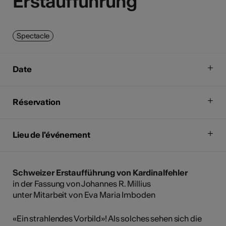
Erstaufführung
Erstaufführung
Spectacle
Date
Réservation
Lieu de l'événement
Schweizer Erstaufführung von Kardinalfehler
in der Fassung von Johannes R. Millius
unter Mitarbeit von Eva Maria Imboden
«Ein strahlendes Vorbild»! Als solches sehen sich die