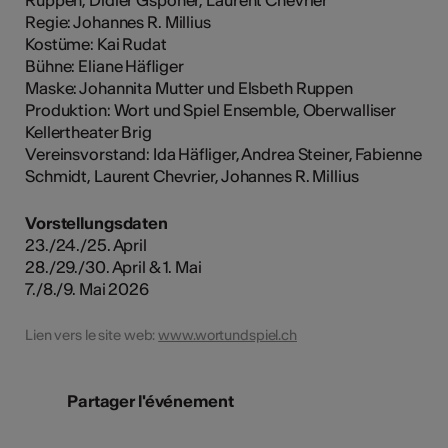
Regie: Johannes R. Millius
Kostüme: Kai Rudat
Bühne: Eliane Häfliger
Maske: Johannita Mutter und Elsbeth Ruppen
Produktion: Wort und Spiel Ensemble, Oberwalliser
Kellertheater Brig
Vereinsvorstand: Ida Häfliger, Andrea Steiner, Fabienne
Schmidt, Laurent Chevrier, Johannes R. Millius
Vorstellungsdaten
23./24./25. April
28./29./30. April & 1. Mai
7./8./9. Mai 2026
Lien vers le site web:
www.wortundspiel.ch
Partager l'événement