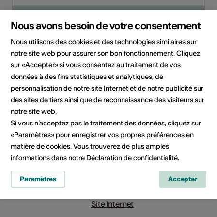
Cliquez sur une date pour ajouter l'événement à votre
Nous avons besoin de votre consentement
calendrier.
Nous utilisons des cookies et des technologies similaires sur
notre site web pour assurer son bon fonctionnement. Cliquez
Informations sur l'événement
sur «Accepter» si vous consentez au traitement de vos
données à des fins statistiques et analytiques, de
personnalisation de notre site Internet et de notre publicité sur
Localisation
Kellertheater Brig
des sites de tiers ainsi que de reconnaissance des visiteurs sur
Alte Simplonstrasse 28
notre site web.
Postfach 429
Si vous n’acceptez pas le traitement des données, cliquez sur
3900 Brig
«Paramètres» pour enregistrer vos propres préférences en
matière de cookies. Vous trouverez de plus amples
Organisateur
Kellertheater Brig
informations dans notre
Déclaration de confidentialité
.
Alte Simplonstrasse 28
Postfach 429
Paramètres
Accepter
3900 Brig
E-Mail
Site Internet