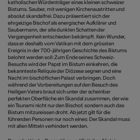
katholischen Würdenträger eines kleinen schweizer
Bistums. Sauber, mit wenigen Kirchenaustritten und
absolut skandalfrei. Dazu präsentiert sich der
ehrgeizige Bischof als energischer Aufklärer und
Saubermann, der alle dunklen Schatten der
Vergangenheit entschieden bekämpft. Kein Wunder,
dass er deshalb vom Vatikan mit dem grössten
Ereignis in der 700-jährigen Geschichte des Bistums
belohnt werden soll: Zum Ende seines Schweiz-
Besuchs wird der Papst im Bistum einkehren, die
bekannteste Reliquie der Diözese segnen und eine
Nacht im bischöflichen Palast verbringen. Doch
während der Vorbereitungen auf den Besuch des
Heiligen Vaters braut sich unter der scheinbar
perfekten Oberfläche ein Skandal zusammen, der wie
ein Tsunami nicht nur den Bischof, sondern auch das
Bistum mitzureissen droht. Ab jetzt gilt für die
führenden Personen nur noch eines: Der Skandal muss
mit allen Mitteln verhindert werden.