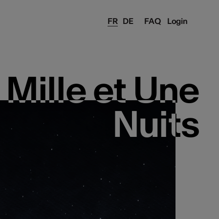
FR
DE
FAQ
Login
 Mille et Une
 Mille et Une
Nuits
Nuits