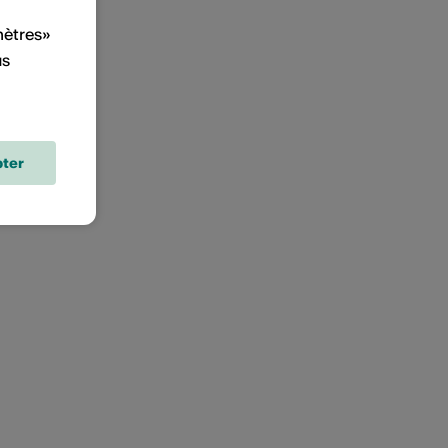
mètres»
us
ter