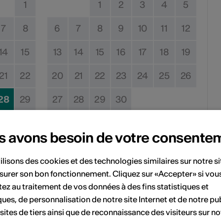
1
1
2
3
4
5
7
8
6
7
8
9
10
11
12
14
15
13
14
15
16
17
18
19
21
22
20
21
22
23
24
25
26
28
29
27
28
29
30
s avons besoin de votre consente
ilisons des cookies et des technologies similaires sur notre s
Pas de date de mise en œuvre
surer son bon fonctionnement. Cliquez sur «Accepter» si vou
ez au traitement de vos données à des fins statistiques et
vénement à votre calendrier.
ques, de personnalisation de notre site Internet et de notre pub
 sites de tiers ainsi que de reconnaissance des visiteurs sur no