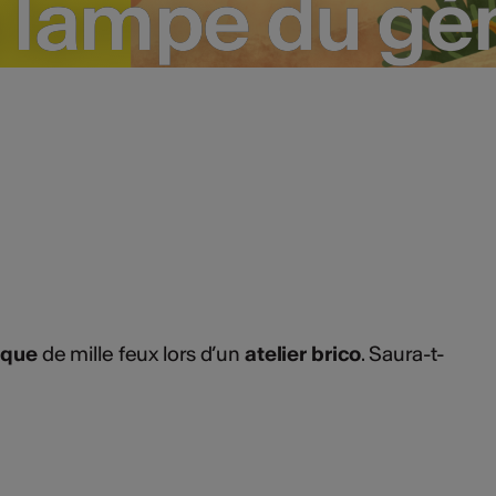
 lampe du gé
 lampe du gé
ique
de mille feux lors d’un
atelier brico
. Saura-t-