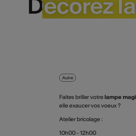
Décorez la
Décorez la
Autre
Faites briller votre
lampe mag
elle exaucer vos voeux ?
Atelier bricolage :
10h00 - 12h00