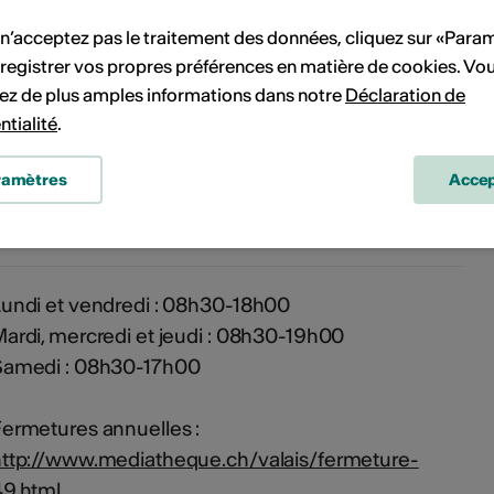
 n’acceptez pas le traitement des données, cliquez sur «Para
'événement
registrer vos propres préférences en matière de cookies. Vo
ez de plus amples informations dans notre
Déclaration de
ntialité
.
Médiathèque Valais - Sion
Les Arsenaux
ramètres
Accep
Rue de Lausanne 45
1950 Sion
undi et vendredi : 08h30-18h00
ardi, mercredi et jeudi : 08h30-19h00
Samedi : 08h30-17h00
ermetures annuelles :
ttp://www.mediatheque.ch/valais/fermeture-
49.html