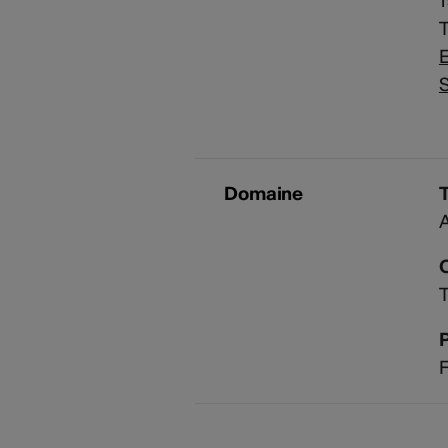
T
E
S
Domaine
T
P
F