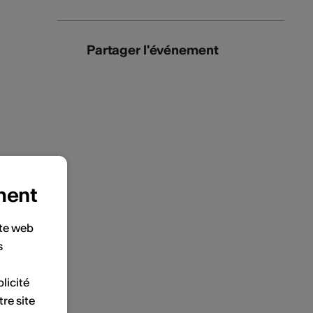
Partager l'événement
ment
ite web
s
licité
tre site