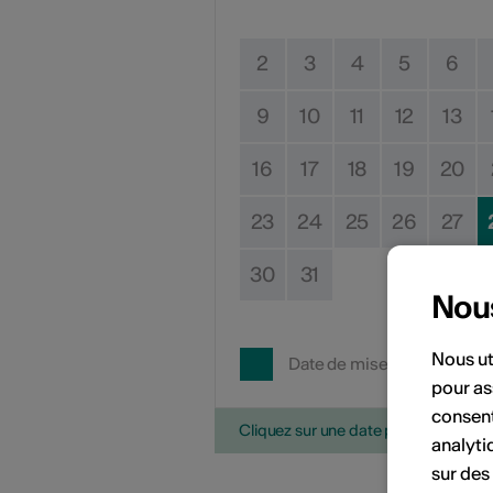
2
3
4
5
6
9
10
11
12
13
16
17
18
19
20
23
24
25
26
27
30
31
Nou
Nous ut
Date de mise en œuvre
pour as
consent
Cliquez sur une date pour ajouter l'é
analyti
sur des