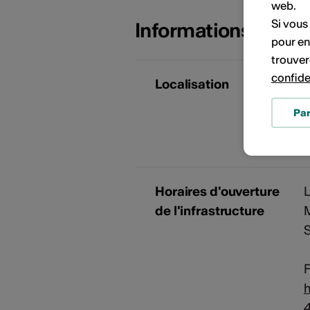
web.
Si vous
Informations sur l
pour en
trouver
confide
Localisation
Pa
Horaires d'ouverture
L
de l'infrastructure
M
F
h