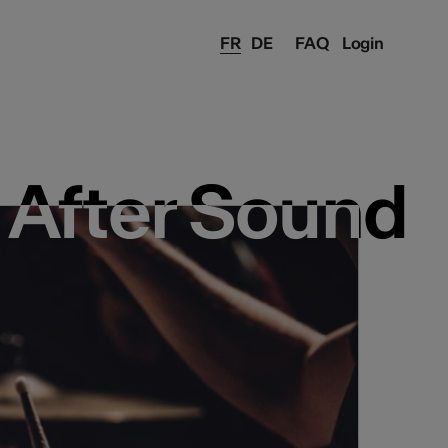
FR
DE
FAQ
Login
After Sound
After Sound