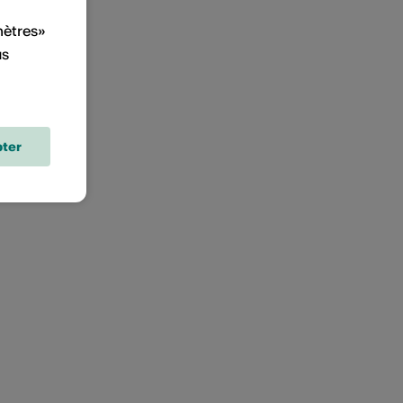
mètres»
us
ter