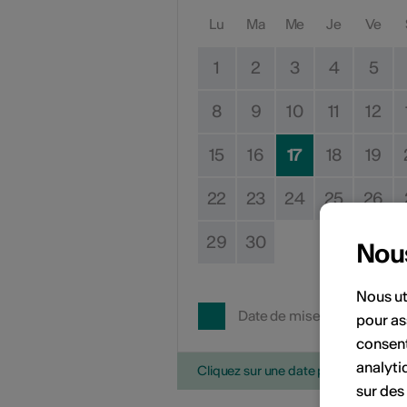
Lu
Ma
Me
Je
Ve
1
2
3
4
5
8
9
10
11
12
15
16
17
18
19
22
23
24
25
26
29
30
Nou
Nous ut
Date de mise en œuvre
pour as
consent
analyti
Cliquez sur une date pour ajouter l'é
sur des