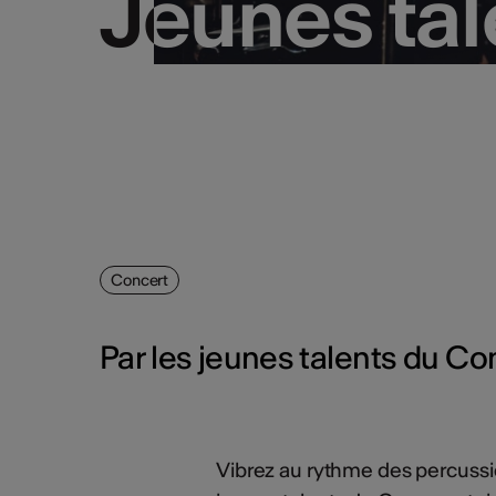
Jeunes tal
Jeunes tal
Concert
Par les jeunes talents du C
Vibrez au rythme des percussi