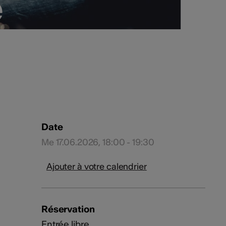
e
e
Date
Me 17.06.2026, 18:00 - 19:30
Ajouter à votre calendrier
Réservation
Entrée libre