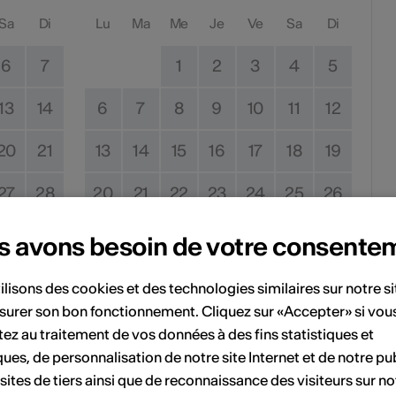
Sa
Di
Lu
Ma
Me
Je
Ve
Sa
Di
6
7
1
2
3
4
5
13
14
6
7
8
9
10
11
12
20
21
13
14
15
16
17
18
19
27
28
20
21
22
23
24
25
26
27
28
29
30
31
s avons besoin de votre consente
ilisons des cookies et des technologies similaires sur notre s
Pas de date de mise en œuvre
surer son bon fonctionnement. Cliquez sur «Accepter» si vou
ez au traitement de vos données à des fins statistiques et
ques, de personnalisation de notre site Internet et de notre pub
vénement à votre calendrier.
 sites de tiers ainsi que de reconnaissance des visiteurs sur no