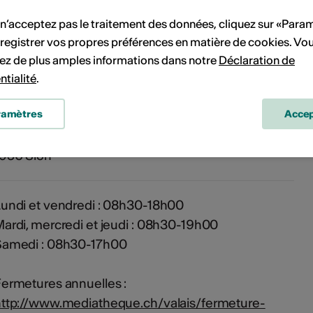
 n’acceptez pas le traitement des données, cliquez sur «Para
'événement
registrer vos propres préférences en matière de cookies. Vo
ez de plus amples informations dans notre
Déclaration de
ntialité
.
Médiathèque Valais - Sion
ramètres
Accep
Les Arsenaux
Rue de Lausanne 45
1950 Sion
undi et vendredi : 08h30-18h00
ardi, mercredi et jeudi : 08h30-19h00
Samedi : 08h30-17h00
ermetures annuelles :
ttp://www.mediatheque.ch/valais/fermeture-