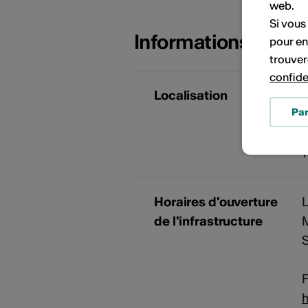
web.
Si vous
Informations sur l
pour en
trouver
confide
Localisation
Pa
Horaires d'ouverture
L
de l'infrastructure
M
F
h