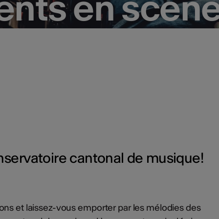
ents en scèn
ents en scèn
onservatoire cantonal de musique!
ons et laissez-vous emporter par les mélodies des