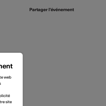
Partager l'événement
ment
ite web
s
licité
tre site