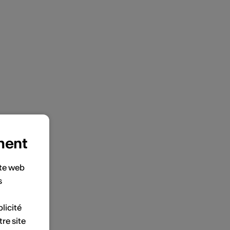
ment
ite web
s
licité
tre site