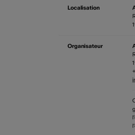
Localisation
Organisateur
+
i
C
l
l