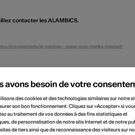
uillez contacter les ALAMBICS.
ics.ch/evenements/la-gondola---stage-avec-marika-dreistadt
ent
s avons besoin de votre consente
Juillet 2026
ilisons des cookies et des technologies similaires sur notre s
surer son bon fonctionnement. Cliquez sur «Accepter» si vou
Sa
Di
Lu
Ma
Me
Je
Ve
Sa
Di
ez au traitement de vos données à des fins statistiques et
ques, de personnalisation de notre site Internet et de notre pub
6
7
1
2
3
4
5
 sites de tiers ainsi que de reconnaissance des visiteurs sur no