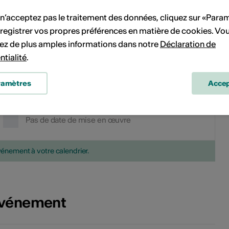
13
14
6
7
8
9
10
11
12
 n’acceptez pas le traitement des données, cliquez sur «Para
20
21
13
14
15
16
17
18
19
registrer vos propres préférences en matière de cookies. Vo
ez de plus amples informations dans notre
Déclaration de
27
28
20
21
22
23
24
25
26
ntialité
.
27
28
29
30
31
ramètres
Accep
Pas de date de mise en œuvre
vénement à votre calendrier.
'événement