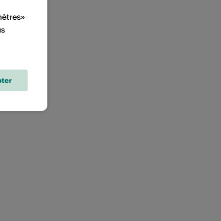
mètres»
us
ter