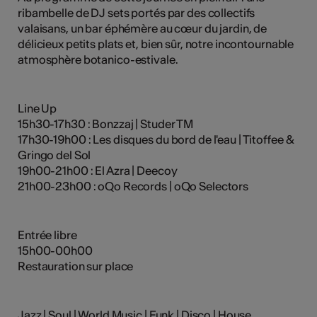
ribambelle de DJ sets portés par des collectifs
valaisans, un bar éphémère au cœur du jardin, de
délicieux petits plats et, bien sûr, notre incontournable
atmosphère botanico-estivale.
Line Up
15h30-17h30 : Bonzzaj | Studer TM
17h30-19h00 : Les disques du bord de l'eau | Titoffee &
Gringo del Sol
19h00-21h00 : El Azra | Deecoy
21h00-23h00 : oQo Records | oQo Selectors
Entrée libre
15h00-00h00
Restauration sur place
Jazz | Soul | World Music | Funk | Disco | House