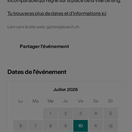
incomparable qui règne sur la place de la ville de Brig.
Tu trouveras plus de dates et d'informations ici
Lien vers le site web: gartenplausch.ch
Partager l'événement
Dates de l'événement
Juillet 2026
Lu
Ma
Me
Je
Ve
Sa
Di
1
2
3
4
5
6
7
8
9
10
11
12