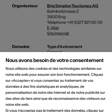
Organisateur
Brig Simplon Tourismus AG
Bahnhofstrasse 2
3900 Brig
Téléphone +41 (0)27 921 60 30
E-Mail
Site Internet
Domaine
Type d'événement
Concert
Nous avons besoin de votre consentement
Nous utilisons des cookies et des technologies similaires sur
Lieu de l'événement
notre site web pour assurer son bon fonctionnement. Cliquez
sur «Accepter» si vous consentez au traitement de vos
données à des fins statistiques et analytiques, de
personnalisation de notre site Internet et de notre publicité sur
des sites de tiers ainsi que de reconnaissance des visiteurs sur
notre site web.
Si vous n’acceptez pas le traitement des données, cliquez sur