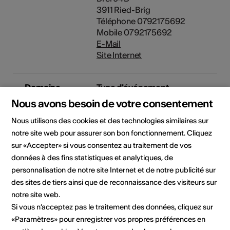
3911 Ried-Brig
Téléphone 0792175692
Mobile 0792175692
E-Mail
Site Internet
Domaine
Type d'événement
Concert
Lecture
Visite guidée
Nous avons besoin de votre consentement
Autre
Nous utilisons des cookies et des technologies similaires sur
Classe d'âge
notre site web pour assurer son bon fonctionnement. Cliquez
Tout public
sur «Accepter» si vous consentez au traitement de vos
données à des fins statistiques et analytiques, de
personnalisation de notre site Internet et de notre publicité sur
des sites de tiers ainsi que de reconnaissance des visiteurs sur
Lieu de l'événement
notre site web.
Si vous n’acceptez pas le traitement des données, cliquez sur
«Paramètres» pour enregistrer vos propres préférences en