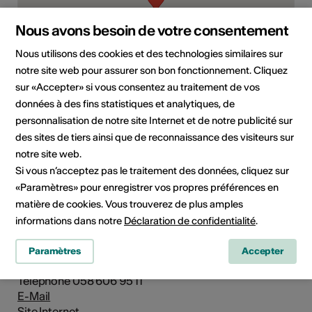
Nous avons besoin de votre consentement
Nous utilisons des cookies et des technologies similaires sur
notre site web pour assurer son bon fonctionnement. Cliquez
sur «Accepter» si vous consentez au traitement de vos
Route de la Bonne-Eau 16, 3960 Sierre
données à des fins statistiques et analytiques, de
personnalisation de notre site Internet et de notre publicité sur
Planifier un itinéraire
Transports publics
des sites de tiers ainsi que de reconnaissance des visiteurs sur
notre site web.
Adresse
Si vous n’acceptez pas le traitement des données, cliquez sur
Bâtiment principal EDHEA
«Paramètres» pour enregistrer vos propres préférences en
matière de cookies. Vous trouverez de plus amples
EDHEA
informations dans notre
Déclaration de confidentialité
.
Ecole de design et haute école d’art du Valais
Route de la Bonne-Eau 16
Paramètres
Accepter
3960 Sierre
Téléphone 058 606 95 11
E-Mail
Site Internet