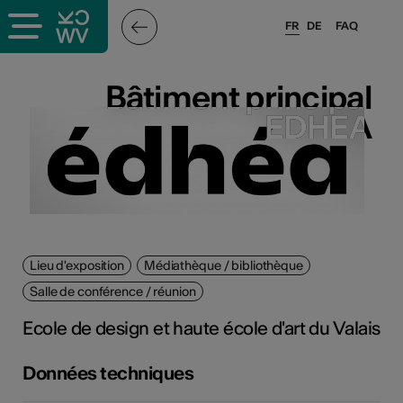
FR
DE
FAQ
ieux culturels
Bâtiment principal
Bâtiment principal
EDHEA
EDHEA
stes pros
sateurs
Lieu d'exposition
Médiathèque / bibliothèque
r
Salle de conférence / réunion
e·s
Ecole de design et haute école d'art du Valais
s
Données techniques
hnique