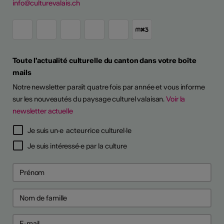
info@culturevalais.ch
Toute l'actualité culturelle du canton dans votre boîte
mails
Notre newsletter paraît quatre fois par année et vous informe
sur les nouveautés du paysage culturel valaisan.
Voir la
newsletter actuelle
TS D'ARTISTES
Je suis un·e acteur·rice culturel·le
Je suis intéressé·e par la culture