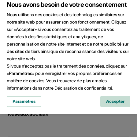
Planifier un itinéraire
Transports publics
Nous avons besoin de votre consentement
Nous utilisons des cookies et des technologies similaires sur
notre site web pour assurer son bon fonctionnement. Cliquez
Adresse
ZONE 30 ART PUBLIC
sur «Accepter» si vous consentez au traitement de vos
données à des fins statistiques et analytiques, de
ZONE 30 ART PUBLIC
personnalisation de notre site Internet et de notre publicité sur
Rue Centrale 6
des sites de tiers ainsi que de reconnaissance des visiteurs sur
3960 Sierre
notre site web.
E-Mail
Si vous n’acceptez pas le traitement des données, cliquez sur
«Paramètres» pour enregistrer vos propres préférences en
matière de cookies. Vous trouverez de plus amples
Planifier un itinéraire
informations dans notre
Déclaration de confidentialité
.
Transports publics
Paramètres
Accepter
Réseaux sociaux