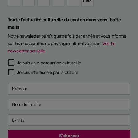
Toute l'actualité culturelle du canton dans votre boîte
mails
Notre newsletter paraît quatre fois par année et vous informe
sur les nouveautés du paysage culturel valaisan.
Voir la
newsletter actuelle
TS D'ARTISTES
Je suis un·e acteur·rice culturel·le
Je suis intéressé·e par la culture