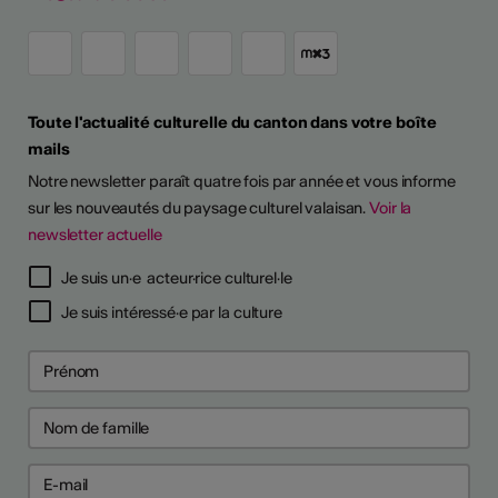
Toute l'actualité culturelle du canton dans votre boîte
mails
Notre newsletter paraît quatre fois par année et vous informe
sur les nouveautés du paysage culturel valaisan.
Voir la
newsletter actuelle
TS D'ARTISTES
Je suis un·e acteur·rice culturel·le
Je suis intéressé·e par la culture