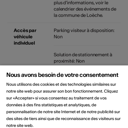
plus d'informations, voir le
calendrier des événements de
la commune de Loèche.
Accès par
Parking visiteur à disposition:
véhicule
Non
individuel
Solution de stationnement à
proximité: Non
Nous avons besoin de votre consentement
Nous utilisons des cookies et des technologies similaires sur
Localisation
notre site web pour assurer son bon fonctionnement. Cliquez
sur «Accepter» si vous consentez au traitement de vos
données à des fins statistiques et analytiques, de
personnalisation de notre site Internet et de notre publicité sur
des sites de tiers ainsi que de reconnaissance des visiteurs sur
notre site web.