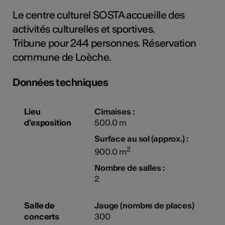
tiques
Le centre culturel SOSTA accueille des
s
activités culturelles et sportives.
Tribune pour 244 personnes. Réservation
commune de Loèche.
Données techniques
Lieu
Cimaises :
d'exposition
500.0 m
Surface au sol (approx.) :
2
900.0 m
Nombre de salles :
2
Salle de
Jauge (nombre de places)
concerts
300