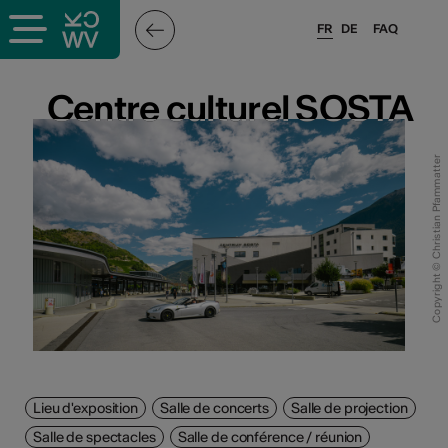
FR
DE
FAQ
ieux culturels
Centre culturel SOSTA
Centre culturel SOSTA
stes pros
Copyright © Christian Pfammatter
sateurs
r
e·s
s
Lieu d'exposition
Salle de concerts
Salle de projection
hnique
Salle de spectacles
Salle de conférence / réunion