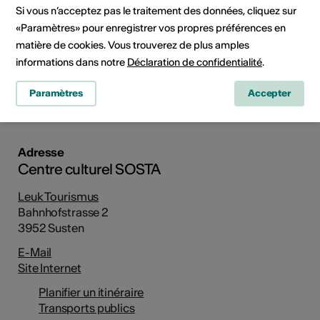
Si vous n’acceptez pas le traitement des données, cliquez sur
«Paramètres» pour enregistrer vos propres préférences en
matière de cookies. Vous trouverez de plus amples
informations dans notre
Déclaration de confidentialité
.
Bahnhofstrasse 2, 3952 Susten
Paramètres
Accepter
Planifier un itinéraire
Transports publics
Adresse
Centre culturel SOSTA
Leuk Tourismus
Bahnhofstrasse 2
3952 Susten
E-Mail
Site Internet
Planifier un itinéraire
Transports publics