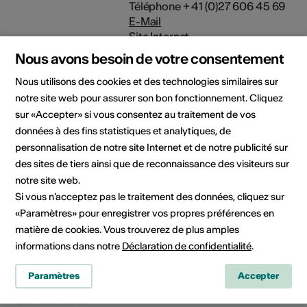
Téléphone + 41 (0)27 606 45 69
E-Mail
Site Internet
Nous avons besoin de votre consentement
Nous utilisons des cookies et des technologies similaires sur
notre site web pour assurer son bon fonctionnement. Cliquez
Domaine
Domaine culturel
sur «Accepter» si vous consentez au traitement de vos
Arts de la scène
données à des fins statistiques et analytiques, de
personnalisation de notre site Internet et de notre publicité sur
Catégorie
des sites de tiers ainsi que de reconnaissance des visiteurs sur
notre site web.
Si vous n’acceptez pas le traitement des données, cliquez sur
«Paramètres» pour enregistrer vos propres préférences en
Partager l'actualité
matière de cookies. Vous trouverez de plus amples
informations dans notre
Déclaration de confidentialité
.
Paramètres
Accepter
Culture Valais