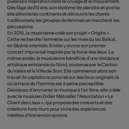
puise son inspiration dans le voyage et le mouvement.
Dès l’âge de 20 ans, son diplôme de pianiste en poche,
elle sillonne les continents et découvre les chants
traditionnels, les groupes de femmes en marche et les
Kunst
percussions.
En 2015, la musicienne créé son projet « Origins ».
Cette recherche l’emmène sur les rives du lac Baïkal,
en Sibérie orientale. Emilie y donne son premier
concert improvisé inspirée par la force des lieux. La
même année, la musicienne bénéficie d’une résidence
artistique en Islande du Nord, soutenue par le Canton
du Valais et la Ville de Sion. Elle commence alors son
travail de captations sonores sur des lieux originels, là
où la trace de l’homme est à peine perceptible.
Désireuse d’emmener la musique à l’air libre, elle créée
avec le musicien Didier Métrailler l’Association « Le
Chant des Lieux », qui propose des concerts et des
créations hors murs pour vivre des expériences
inédites d'immersion sonore.