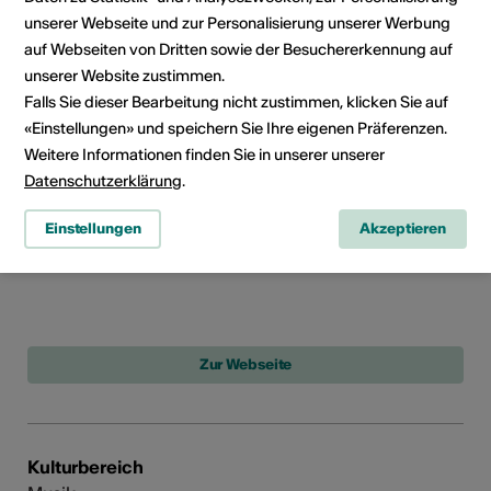
unserer Webseite und zur Personalisierung unserer Werbung
Création de l'Association "Le
auf Webseiten von Dritten sowie der Besuchererkennung auf
Chant des Lieux"
unserer Website zustimmen.
Datum: 19.10.2015
Falls Sie dieser Bearbeitung nicht zustimmen, klicken Sie auf
Webseite:
«Einstellungen» und speichern Sie Ihre eigenen Präferenzen.
http://www.lechantdeslieux.com
Weitere Informationen finden Sie in unserer unserer
Datenschutzerklärung
.
Création du projet ORIGINS
Einstellungen
Akzeptieren
Datum: 20.03.2015
Kulturbereich