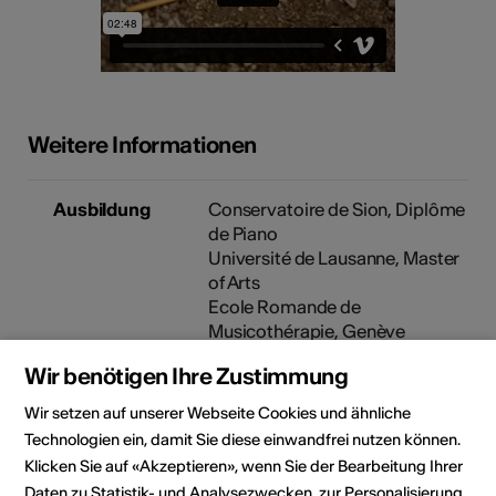
Weitere Informationen
Ausbildung
Conservatoire de Sion, Diplôme
de Piano
Université de Lausanne, Master
of Arts
Ecole Romande de
Musicothérapie, Genève
Wir benötigen Ihre Zustimmung
Meilensteine
Résidence artistique en
Wir setzen auf unserer Webseite Cookies und ähnliche
Islande du Nord : création en
immersion
Technologien ein, damit Sie diese einwandfrei nutzen können.
Datum: 20.12.2015
Klicken Sie auf «Akzeptieren», wenn Sie der Bearbeitung Ihrer
Daten zu Statistik- und Analysezwecken, zur Personalisierung