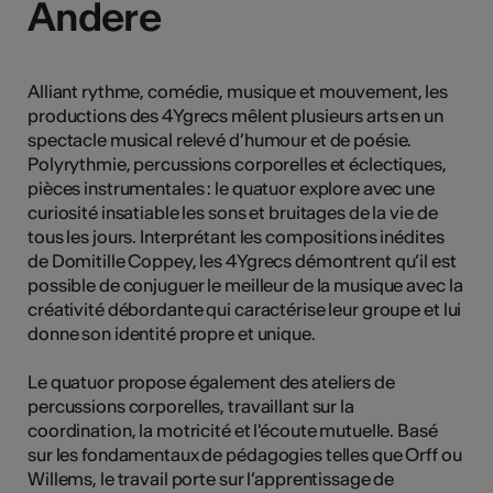
Andere
Andere
Alliant rythme, comédie, musique et mouvement, les
Kunst
productions des 4Ygrecs mêlent plusieurs arts en un
spectacle musical relevé d’humour et de poésie.
Polyrythmie, percussions corporelles et éclectiques,
pièces instrumentales : le quatuor explore avec une
curiosité insatiable les sons et bruitages de la vie de
tous les jours. Interprétant les compositions inédites
de Domitille Coppey, les 4Ygrecs démontrent qu’il est
possible de conjuguer le meilleur de la musique avec la
créativité débordante qui caractérise leur groupe et lui
donne son identité propre et unique.
Le quatuor propose également des ateliers de
percussions corporelles, travaillant sur la
coordination, la motricité et l'écoute mutuelle. Basé
sur les fondamentaux de pédagogies telles que Orff ou
Willems, le travail porte sur l’apprentissage de