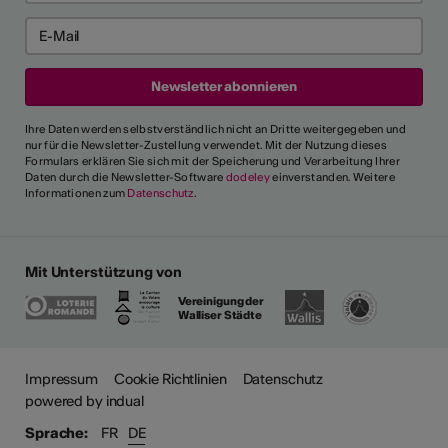
Ihre Daten werden selbstverständlich nicht an Dritte weitergegeben und
nur für die Newsletter-Zustellung verwendet. Mit der Nutzung dieses
Formulars erklären Sie sich mit der Speicherung und Verarbeitung Ihrer
Daten durch die Newsletter-Software
dodeley
einverstanden. Weitere
Informationen zum
Datenschutz
.
Mit Unterstützung von
Vereinigung der
Walliser Städte
ehr
Impressum
Cookie Richtlinien
Datenschutz
powered by indual
Sprache:
FR
DE