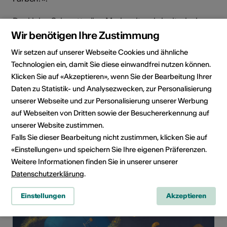
Der kleine Schmetterling Mariposita wird mit winzigen,
farblosen Flügeln geboren. Doch das hält sie nicht
Wir benötigen Ihre Zustimmung
davon ab, die faszinierende Welt zu erkunden. Wird sie
Wir setzen auf unserer Webseite Cookies und ähnliche
dabei ihre Farben finden?
Technologien ein, damit Sie diese einwandfrei nutzen können.
Klicken Sie auf «Akzeptieren», wenn Sie der Bearbeitung Ihrer
Daten zu Statistik- und Analysezwecken, zur Personalisierung
unserer Webseite und zur Personalisierung unserer Werbung
auf Webseiten von Dritten sowie der Besuchererkennung auf
unserer Website zustimmen.
Falls Sie dieser Bearbeitung nicht zustimmen, klicken Sie auf
«Einstellungen» und speichern Sie Ihre eigenen Präferenzen.
Weitere Informationen finden Sie in unserer unserer
Datenschutzerklärung
.
Einstellungen
Akzeptieren