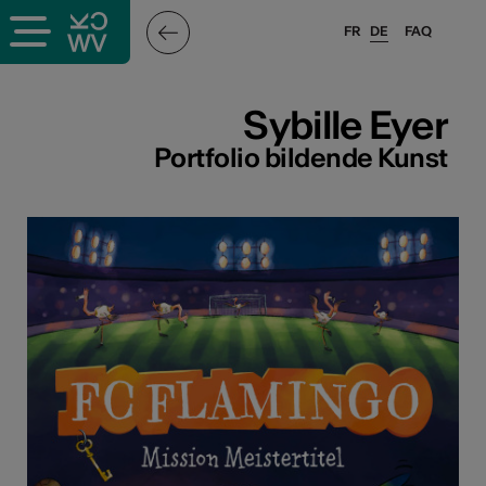
FR
DE
FAQ
ffende &
Sybille Eyer
Portfolio bildende Kunst
nnen
stalter
n
n