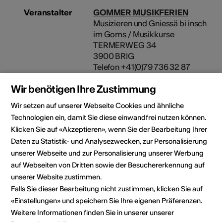
Veranstalter
GOMMER MUSIKFERIEN
Musizieren und Gniessä bi insch
im Goms / Musikkurse
TERMERWEG 34
3900 BRIG
Telefon +41(0)79 736 32 87
E-Mail
Wir benötigen Ihre Zustimmung
Webseite
Wir setzen auf unserer Webseite Cookies und ähnliche
Kulturbereiche
Art der Weiterbildung
Technologien ein, damit Sie diese einwandfrei nutzen können.
Kurs
Klicken Sie auf «Akzeptieren», wenn Sie der Bearbeitung Ihrer
Daten zu Statistik- und Analysezwecken, zur Personalisierung
Zielpublikum
unserer Webseite und zur Personalisierung unserer Werbung
Interessierte
auf Webseiten von Dritten sowie der Besuchererkennung auf
unserer Website zustimmen.
Falls Sie dieser Bearbeitung nicht zustimmen, klicken Sie auf
«Einstellungen» und speichern Sie Ihre eigenen Präferenzen.
Kursort
Weitere Informationen finden Sie in unserer unserer