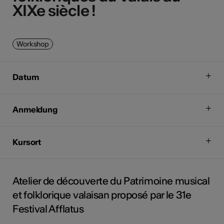
XIXe siècle !
XIXe siècle !
Workshop
Datum
Anmeldung
Kursort
Atelier de découverte du Patrimoine musical
et folklorique valaisan proposé par le 31e
Festival Afflatus