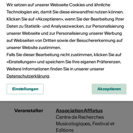
Wir setzen auf unserer Webseite Cookies und ähnliche
Kosten
Technologien ein, damit Sie diese einwandfrei nutzen können.
Prix Atelier: Frs 30.-; Frs 20.- <25 ans
Klicken Sie auf «Akzeptieren», wenn Sie der Bearbeitung Ihrer
10.- pour les élèves du Conservatoi
Daten zu Statistik- und Analysezwecken, zur Personalisierung
Cantonal
unserer Webseite und zur Personalisierung unserer Werbung
Bankverbindung
auf Webseiten von Dritten sowie der Besuchererkennung auf
AFFLATUS Association et Festival
unserer Website zustimmen.
Casernes 32
Falls Sie dieser Bearbeitung nicht zustimmen, klicken Sie auf
1950 Sion
«Einstellungen» und speichern Sie Ihre eigenen Präferenzen.
Banque Raiffeisen Sion
Weitere Informationen finden Sie in unserer unserer
IBAN: CH07 8080 8007 1646 3696
Datenschutzerklärung
.
SWIFT-BIC: RAIFCH22
IBAN Nummer: CH07 8080 8007 1
Einstellungen
Akzeptieren
3696 7
Veranstalter
Association Afflatus
Centre de Recherches
Musicologiques, Festival et
Editions