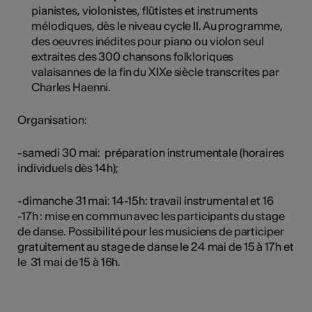
pianistes, violonistes, flûtistes et instruments
mélodiques, dès le niveau cycle II. Au programme,
des oeuvres inédites pour piano ou violon seul
extraites des 300 chansons folkloriques
valaisannes de la fin du XIXe siècle transcrites par
Charles Haenni.
Organisation:
-samedi 30 mai: préparation instrumentale (horaires
individuels dès 14h);
-dimanche 31 mai: 14-15h: travail instrumental et 16
-17h : mise en commun avec les participants du stage
de danse. Possibilité pour les musiciens de participer
gratuitement au stage de danse le 24 mai de 15 à 17h et
le 31 mai de 15 à 16h.