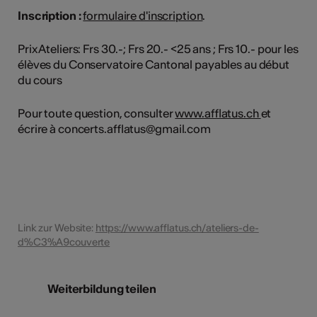
Inscription :
formulaire d'inscription
.
Prix Ateliers: Frs 30.-; Frs 20.- <25 ans ; Frs 10.- pour les
élèves du Conservatoire Cantonal payables au début
du cours
Pour toute question, consulter
www.afflatus.ch
et
écrire à concerts.afflatus@gmail.com
Link zur Website:
https://www.afflatus.ch/ateliers-de-
d%C3%A9couverte
Weiterbildung teilen