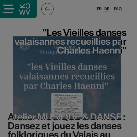
FR
DE
FAQ
"Les Vieilles danses
"Les Vieilles danses
valaisannes recueillies par
valaisannes recueillies par
Charles Haenni"
Charles Haenni"
Atelier MUSIQUE & DANSE :
Atelier MUSIQUE & DANSE :
Dansez et jouez les danses
Dansez et jouez les danses
folkloriques du Valais au
folkloriques du Valais au