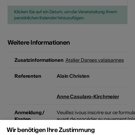
Klicken Sie auf ein Datum, um die Veranstaltung Ihrem
persönlichen Kalender hinzuzufügen.
Weitere Informationen
Zusatzinformationen
Atelier Danses valaisannes
Referenten
Alain Christen
Anne Casularo-Kirchmeier
Anmeldung /
Veuillez ivous inscrire sur ce formul
Kosten
avant de procéder au payement (pl
limitées):
Wir benötigen Ihre Zustimmung
https://forms.gle/3JmgMVZErhY8