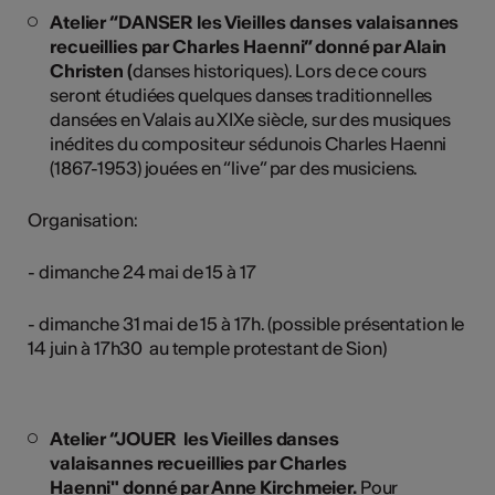
Atelier “DANSER les Vieilles danses valaisannes
recueillies par Charles Haenni” donné par Alain
Christen (
danses historiques). Lors de ce cours
seront étudiées quelques danses traditionnelles
dansées en Valais au XIXe siècle, sur des musiques
inédites du compositeur sédunois Charles Haenni
(1867-1953) jouées en “live” par des musiciens.
Organisation:
- dimanche 24 mai de 15 à 17
- dimanche 31 mai de 15 à 17h. (possible présentation le
14 juin à 17h30 au temple protestant de Sion)
Atelier “JOUER les Vieilles danses
valaisannes recueillies par Charles
Haenni" donné par Anne Kirchmeier.
Pour