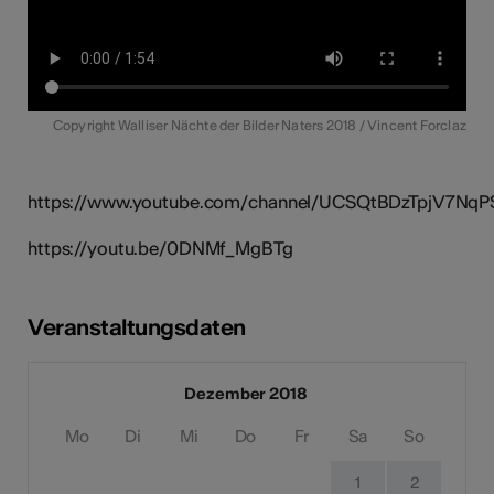
Copyright Walliser Nächte der Bilder Naters 2018 / Vincent Forclaz
https://www.youtube.com/channel/UCSQtBDzTpjV7Nq
https://youtu.be/0DNMf_MgBTg
Veranstaltungsdaten
Dezember 2018
Mo
Di
Mi
Do
Fr
Sa
So
1
2