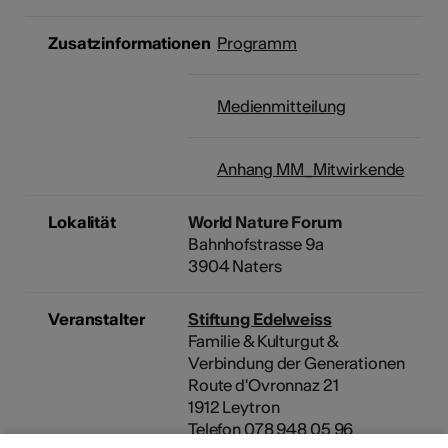
Zusatzinformationen
Programm
Medienmitteilung
Anhang MM_Mitwirkende
Lokalität
World Nature Forum
Bahnhofstrasse 9a
3904 Naters
Veranstalter
Stiftung Edelweiss
Familie & Kulturgut &
Verbindung der Generationen
Route d'Ovronnaz 21
1912 Leytron
Telefon 078 948 05 96