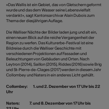
«Das Wallis ist ein Gebiet, das von Gletschern geformt
wurde und das dem Wasser seine Lebensvielfalt
verdankt», sagt Kantonsarchivar Alain Dubois zum
Thema der diesjährigen Auflage.
Die Walliser Nächte der Bilder laden jung und alt ein,
einen neuen Blick auf die reiche Vergangenheit der
Region zu werfen. Das Kulturerbe-Festival ist eine
Bildreise durch die Walliser Geschichte mit
verschiedenen Projektionen auf Fassaden und
Beleuchtungen von Gebäuden und Orten. Nach
Leytron (2014), Saillon (2015), Riddes (2016) sowie Brig
und St-Pierre-de-Clages (2017) werden in diesem Jahr
Collombey und Naters in ein anderes Licht gehüllt.
Collombey: 1. und 2. Dezember von 17 Uhr bis 22
Uhr
Naters: 7. und 8. Dezember von 17 Uhr bis
22 Uhr