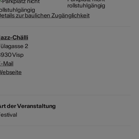
rollstuhlgängig
etails zur baulichen Zugänglichkeit
azz-Chälli
ülagasse 2
3930 Visp
-Mail
Webseite
rt der Veranstaltung
estival