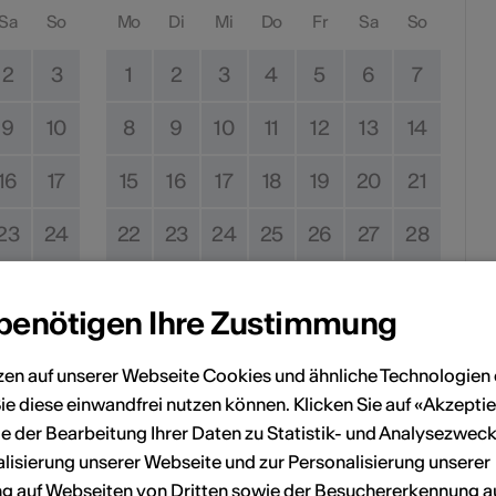
Sa
So
Mo
Di
Mi
Do
Fr
Sa
So
2
3
1
2
3
4
5
6
7
9
10
8
9
10
11
12
13
14
16
17
15
16
17
18
19
20
21
23
24
22
23
24
25
26
27
28
30
31
29
30
 benötigen Ihre Zustimmung
zen auf unserer Webseite Cookies und ähnliche Technologien 
Kein Durchführungsdatum
ie diese einwandfrei nutzen können. Klicken Sie auf «Akzeptie
e der Bearbeitung Ihrer Daten zu Statistik- und Analysezweck
eranstaltung Ihrem persönlichen Kalender hinzuzufügen.
lisierung unserer Webseite und zur Personalisierung unserer
 auf Webseiten von Dritten sowie der Besuchererkennung a