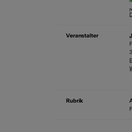
D
Veranstalter
J
F
E
Rubrik
A
F