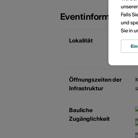
unsere
Eventinformatione
Falls S
und spe
Sie in 
Lokalität
J
Ein
F
Öffnungszeiten der
K
Infrastruktur
s
Bauliche
Zugänglichkeit