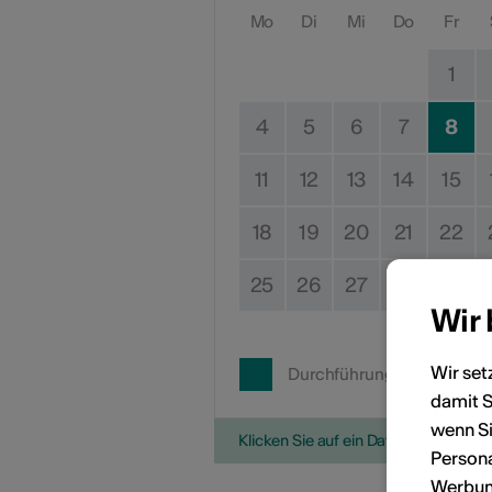
Mo
Di
Mi
Do
Fr
1
4
5
6
7
8
11
12
13
14
15
18
19
20
21
22
25
26
27
28
29
Wir
Wir set
Durchführungsdatum
damit S
wenn Si
Klicken Sie auf ein Datum, um die V
Persona
Werbung