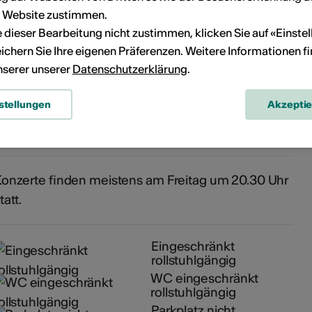
r Website zustimmen.
n
ie dieser Bearbeitung nicht zustimmen, klicken Sie auf «Einste
ichern Sie Ihre eigenen Präferenzen. Weitere Informationen f
unserer unserer
Datenschutzerklärung
.
azz Chälli
stellungen
Akzepti
ülagasse 2
3930 Visp
onzerte finden meistens am Freitag um 20.30 Uhr
tatt.
Eingeschränkt
rollstuhlgängig
WC eingeschränkt
rollstuhlgängig
Parkplatz nicht