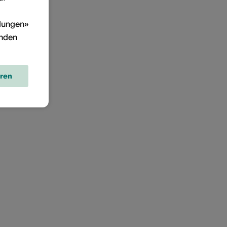
llungen»
inden
eren