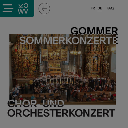
FR
DE
FAQ
GOMMER
GOMMER
SOMMERKONZERTE
SOMMERKONZERTE
CHOR- UND
CHOR- UND
ORCHESTERKONZERT
ORCHESTERKONZERT