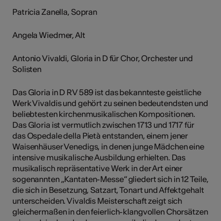
Patricia Zanella, Sopran
Angela Wiedmer, Alt
Antonio Vivaldi, Gloria in D für Chor, Orchester und
Solisten
Das Gloria in D RV 589 ist das bekannteste geistliche
Werk Vivaldis und gehört zu seinen bedeutendsten und
beliebtesten kirchenmusikalischen Kompositionen.
Das Gloria ist vermutlich zwischen 1713 und 1717 für
das Ospedale della Pietà entstanden, einem jener
Waisenhäuser Venedigs, in denen junge Mädchen eine
intensive musikalische Ausbildung erhielten. Das
musikalisch repräsentative Werk in der Art einer
sogenannten „Kantaten-Messe“ gliedert sich in 12 Teile,
die sich in Besetzung, Satzart, Tonart und Affektgehalt
unterscheiden. Vivaldis Meisterschaft zeigt sich
gleichermaßen in den feierlich-klangvollen Chorsätzen