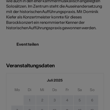
wie auch in den eher kammermusikalisch angelegten
Solosätzen. Im Zentrum steht die Auseinandersetzung
mit der historischen Aufführungspraxis. Mit Dominik
Kiefer als Konzertmeister konnte für dieses
Barockkonzert ein renommierter Kenner der
historischen Aufführungspraxis gewonnen werden.
Event teilen
Veranstaltungsdaten
Juli 2025
Mo
Di
Mi
Do
Fr
Sa
So
1
2
3
4
5
6