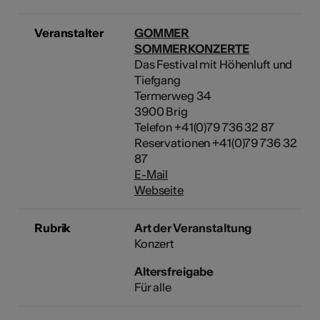
Veranstalter
GOMMER
SOMMERKONZERTE
Das Festival mit Höhenluft und
Tiefgang
Termerweg 34
3900 Brig
Telefon +41(0)79 736 32 87
Reservationen +41(0)79 736 32
87
E-Mail
Webseite
Rubrik
Art der Veranstaltung
Konzert
Altersfreigabe
Für alle