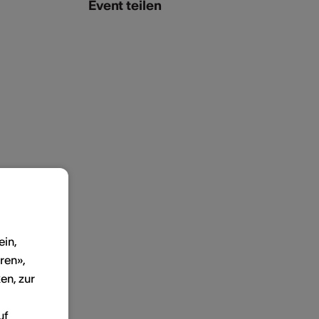
Event teilen
ein,
ren»,
en, zur
uf