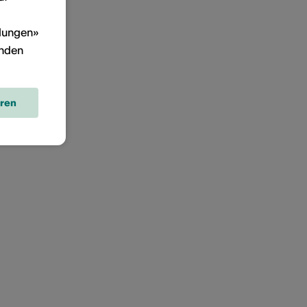
llungen»
inden
eren