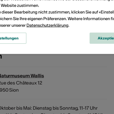
r Website zustimmen.
ie dieser Bearbeitung nicht zustimmen, klicken Sie auf «Einste
Kein Durchführungsdatum
ichern Sie Ihre eigenen Präferenzen. Weitere Informationen f
unserer unserer
Datenschutzerklärung
.
eranstaltung Ihrem persönlichen Kalender hinzuzufügen.
stellungen
Akzepti
n
Naturmuseum Wallis
Rue des Châteaux 12
1950 Sion
ktober bis Mai: Dienstag bis Sonntag, 11-17 Uhr