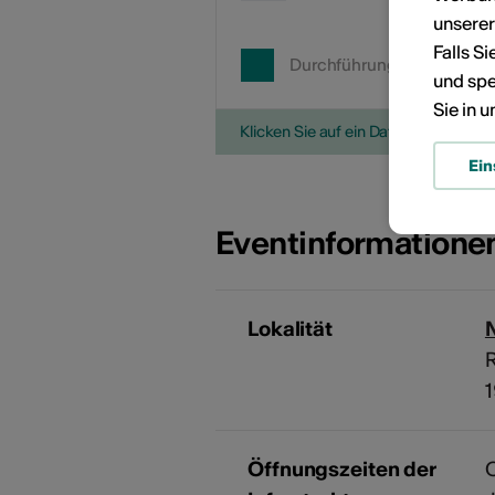
unsere
Falls S
Durchführungsdatum
und spe
Sie in 
Klicken Sie auf ein Datum, um die V
Ein
Eventinformatione
Lokalität
Öffnungszeiten der
O