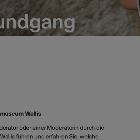
Rundgang
Rundgang
urmuseum Wallis
erator oder einer Moderatorin durch die
allis führen und erfahren Sie, welche