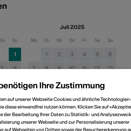
en
Juli 2025
Sa
So
Mo
Di
Mi
Do
Fr
Sa
So
1
1
2
3
4
5
6
7
8
7
8
9
10
11
12
13
14
15
14
15
16
17
18
19
20
 benötigen Ihre Zustimmung
21
22
21
22
23
24
25
26
27
zen auf unserer Webseite Cookies und ähnliche Technologien 
ie diese einwandfrei nutzen können. Klicken Sie auf «Akzeptie
28
29
28
29
30
31
e der Bearbeitung Ihrer Daten zu Statistik- und Analysezweck
lisierung unserer Webseite und zur Personalisierung unserer
 auf Webseiten von Dritten sowie der Besuchererkennung a