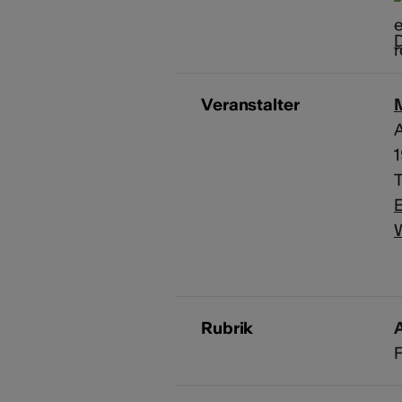
D
Veranstalter
A
T
E
Rubrik
A