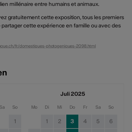
ien millénaire entre humains et animaux.
vez gratuitement cette exposition, tous les premiers
 partager cette expérience en famille ou avec des
eque.ch/fr/domestiques-photogeniques-2098.html
en
Juli 2025
Sa
So
Mo
Di
Mi
Do
Fr
Sa
So
1
1
2
3
4
5
6