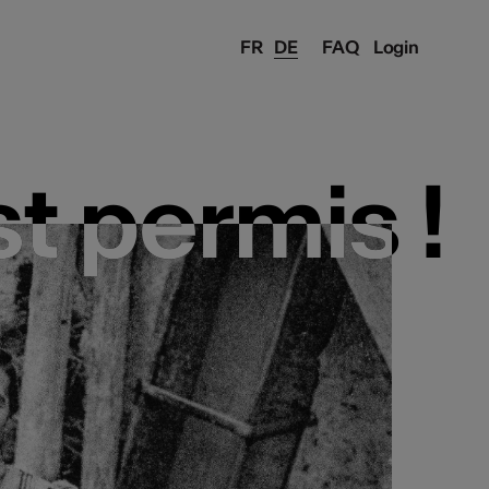
FR
DE
FAQ
Login
st permis !
st permis !