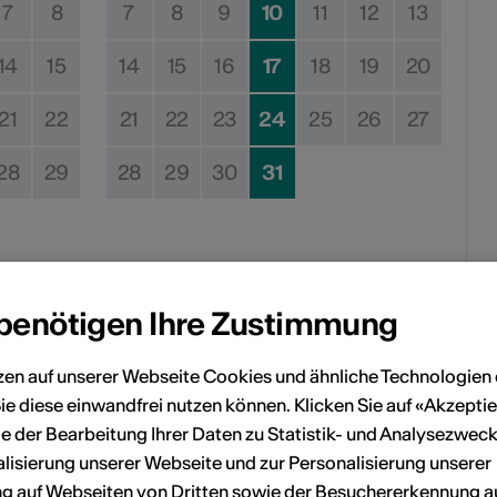
7
8
7
8
9
10
11
12
13
14
15
14
15
16
17
18
19
20
21
22
21
22
23
24
25
26
27
28
29
28
29
30
31
 benötigen Ihre Zustimmung
Kein Durchführungsdatum
zen auf unserer Webseite Cookies und ähnliche Technologien 
eranstaltung Ihrem persönlichen Kalender hinzuzufügen.
ie diese einwandfrei nutzen können. Klicken Sie auf «Akzeptie
e der Bearbeitung Ihrer Daten zu Statistik- und Analysezweck
lisierung unserer Webseite und zur Personalisierung unserer
n
 auf Webseiten von Dritten sowie der Besuchererkennung a