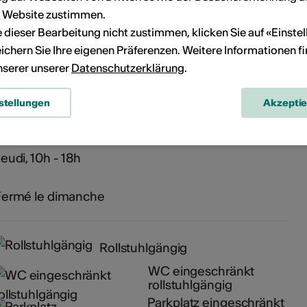
r Website zustimmen.
ie dieser Bearbeitung nicht zustimmen, klicken Sie auf «Einste
ichern Sie Ihre eigenen Präferenzen. Weitere Informationen f
Médiathèque Valais - Martigny
unserer unserer
Datenschutzerklärung
.
v. de la Gare 15
1920 Martigny
stellungen
Akzepti
undi - samedi, 13h - 18h
eudi, 10h - 18h
Fermé le dimanche
Rollstuhlgängig
WC eingeschränkt
rollstuhlgängig
Parkplatz eingeschränkt