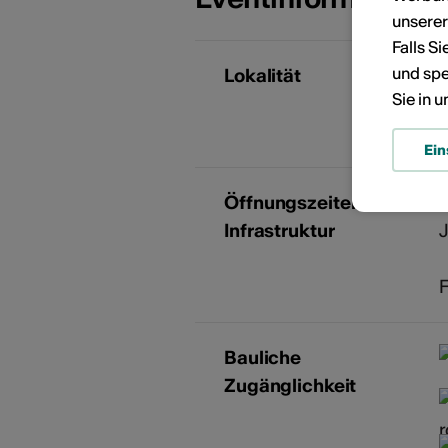
unsere
Falls S
und spe
Lokalität
Sie in 
A
Ein
Öffnungszeiten der
L
Infrastruktur
J
Bauliche
Zugänglichkeit