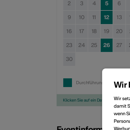
2
3
4
5
6
9
10
11
12
13
16
17
18
19
20
23
24
25
26
27
30
Wir
Durchführungsdatum
Wir set
Klicken Sie auf ein Datum, um die V
damit S
wenn Si
Persona
Eventinformatione
Werbung