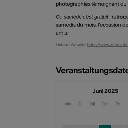
photographies témoignant du l
: retrou
Ce samedi, c'est gratuit
samedis du mois, l'occasion de
amis.
Link zur Website:
https://www.mediath
Veranstaltungsdat
Juni 2025
Mo
Di
Mi
Do
Fr