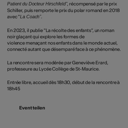
, récompensé par le prix
Patient du Docteur Hirschfeld"
Schiller, puis remporte le prix du polar romand en 2018
avec "
La Coach".
En 2023, il publie "La récolte des enfants", un roman
noir glaçant qui explore les formes de
violence menaçant nos enfants dans le monde actuel,
connecté autant que désemparé face à ce phénomène.
La rencontre sera modérée par Geneviève Erard,
professeure au Lycée Collège de St-Maurice.
Entrée libre, accueil dès 18h30, début de la rencontre à
18h45
Event teilen