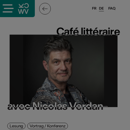
FR
DE
FAQ
Café littéraire
Café littéraire
avec Nicolas Verdan
avec Nicolas Verdan
Lesung
Vortrag / Konferenz