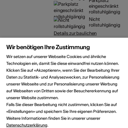
Parkplatz
eingeschränkt
rollstuhlgängig
Nicht
rollstuhlgängig
Details zur baulichen
Zugänglichkeit
Wir benötigen Ihre Zustimmung
Künstler
Nicolas Verdan
Wir setzen auf unserer Webseite Cookies und ähnliche
Auteur
Technologien ein, damit Sie diese einwandfrei nutzen können.
Klicken Sie auf «Akzeptieren», wenn Sie der Bearbeitung Ihrer
Veranstalter
Médiathèque Valais - St-
Daten zu Statistik- und Analysezwecken, zur Personalisierung
Maurice
unserer Webseite und zur Personalisierung unserer Werbung
Avenue du Simplon 6
auf Webseiten von Dritten sowie der Besuchererkennung auf
1890 St-Maurice
unserer Website zustimmen.
Telefon +41 (0)27 607 15 80
Falls Sie dieser Bearbeitung nicht zustimmen, klicken Sie auf
E-Mail
«Einstellungen» und speichern Sie Ihre eigenen Präferenzen.
Webseite
Weitere Informationen finden Sie in unserer unserer
Datenschutzerklärung
.