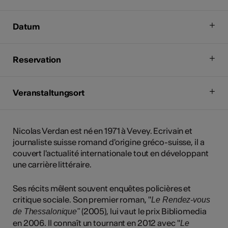
Datum
Reservation
Veranstaltungsort
Nicolas Verdan est né en 1971 à Vevey. Ecrivain et
journaliste suisse romand d'origine gréco-suisse, il a
couvert l'actualité internationale tout en développant
une carrière littéraire.
Ses récits mêlent souvent enquêtes policières et
critique sociale. Son premier roman, "
Le Rendez-vous
(2005), lui vaut le prix Bibliomedia
de Thessalonique"
en 2006. Il connaît un tournant en 2012 avec "
Le