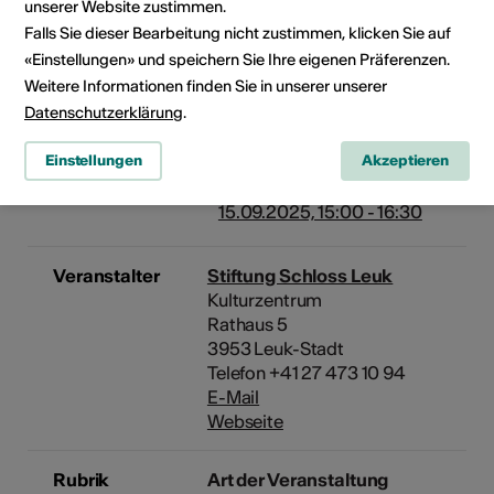
lädt uns zu einer Reise von
unserer Website zustimmen.
Graubünden nach Genf ein.
Falls Sie dieser Bearbeitung nicht zustimmen, klicken Sie auf
Dabei entdecken wir die
«Einstellungen» und speichern Sie Ihre eigenen Präferenzen.
«bemerkenswerten» Bäume der
Weitere Informationen finden Sie in unserer unserer
Schweiz aus einem neuen
Datenschutzerklärung
.
Blickwinkel. Film von Ernst
Zürcher, realisiert von Anna und
Einstellungen
Akzeptieren
Jean-Pierre Duval.
15.09.2025, 15:00 - 16:30
Veranstalter
Stiftung Schloss Leuk
Kulturzentrum
Rathaus 5
3953 Leuk-Stadt
Telefon +41 27 473 10 94
E-Mail
Webseite
Rubrik
Art der Veranstaltung