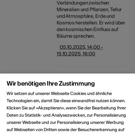
Verbindungen zwischen
Mineralien und Pflanzen, Tellur
und Atmosphäre, Erde und
Kosmos herstellen. Er wird über
den kosmischen Einfluss auf
Bäume sprechen.
05.10.2025, 14:00 -
15.10.2025, 16:00
Die Kraft des Baumes
Der Film LA PUISSANCE DE
Wir benötigen Ihre Zustimmung
L’ARBRE (Die Kraft des
Wir setzen auf unserer Webseite Cookies und ähnliche
Baumes), der in der Schweiz mit
Technologien ein, damit Sie diese einwandfrei nutzen können.
Ernst Zürcher und dem
Klicken Sie auf «Akzeptieren», wenn Sie der Bearbeitung Ihrer
Comiczeichner Zep gedreht
wurde, nimmt uns mit auf eine
Daten zu Statistik- und Analysezwecken, zur Personalisierung
Reise zwischen Wissenschaft
unserer Webseite und zur Personalisierung unserer Werbung
und Kontemplation. Der Film
auf Webseiten von Dritten sowie der Besuchererkennung auf