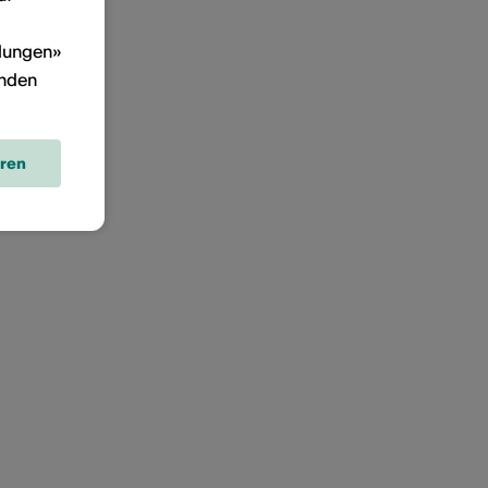
llungen»
inden
eren