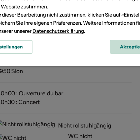
r Website zustimmen.
ie dieser Bearbeitung nicht zustimmen, klicken Sie auf «Einste
n
ichern Sie Ihre eigenen Präferenzen. Weitere Informationen f
unserer unserer
Datenschutzerklärung
.
oint 11
stellungen
Akzepti
ieu artistique et culturel
ue du Grand Pont 11
1950 Sion
0h00 : Ouverture du bar
0h30 : Concert
Nicht rollstuhlgängig
WC nicht