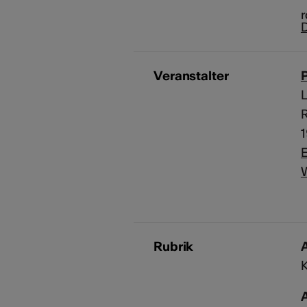
D
Veranstalter
P
L
R
E
Rubrik
A