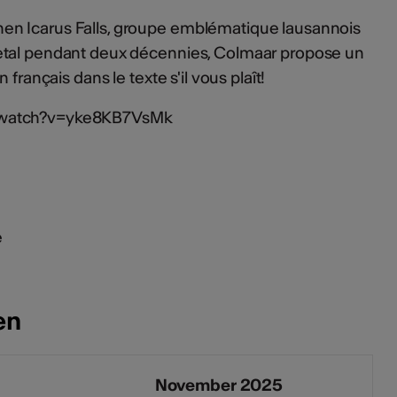
n Icarus Falls, groupe emblématique lausannois
etal pendant deux décennies, Colmaar propose un
 français dans le texte s'il vous plaît!
/watch?v=yke8KB7VsMk
e
en
November 2025