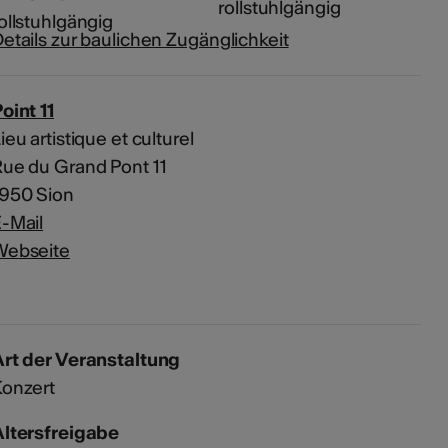
rollstuhlgängig
etails zur baulichen Zugänglichkeit
oint 11
ieu artistique et culturel
ue du Grand Pont 11
1950 Sion
-Mail
Webseite
rt der Veranstaltung
Konzert
Altersfreigabe