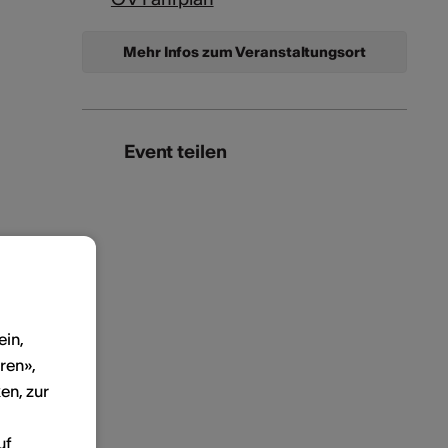
Mehr Infos zum Veranstaltungsort
Event teilen
ein,
ren»,
en, zur
uf