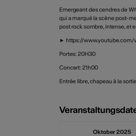
Emergeant des cendres de Whe
qui a marqué la scène post-m
post rock sombre, intense, et en
► https://www.youtube.com
Portes: 20H30
Concert: 21h00
Entrée libre, chapeau à la sorti
Veranstaltungsdat
Oktober 2025