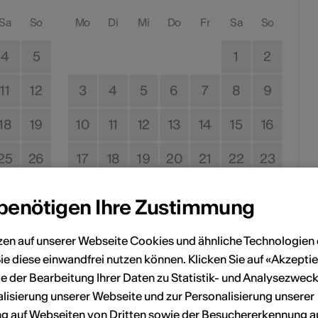
Sa
So
Mo
Di
Mi
Do
Fr
Sa
So
4
5
1
2
11
12
3
4
5
6
7
8
9
18
19
10
11
12
13
14
15
16
25
26
17
18
19
20
21
22
23
24
25
26
27
28
29
30
 benötigen Ihre Zustimmung
zen auf unserer Webseite Cookies und ähnliche Technologien 
Kein Durchführungsdatum
ie diese einwandfrei nutzen können. Klicken Sie auf «Akzeptie
e der Bearbeitung Ihrer Daten zu Statistik- und Analysezweck
eranstaltung Ihrem persönlichen Kalender hinzuzufügen.
lisierung unserer Webseite und zur Personalisierung unserer
 auf Webseiten von Dritten sowie der Besuchererkennung a