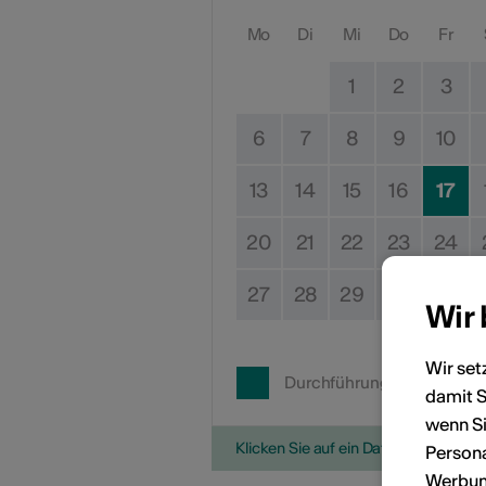
Mo
Di
Mi
Do
Fr
1
2
3
6
7
8
9
10
13
14
15
16
17
20
21
22
23
24
27
28
29
30
31
Wir
Wir set
Durchführungsdatum
damit S
wenn Si
Klicken Sie auf ein Datum, um die V
Persona
Werbung