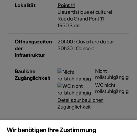
Lokalität
Point 11
Lieu artistique et culturel
Rue du Grand Pont 11
1950 Sion
Öffnungszeiten
20h00 : Ouverture du bar
der
20h30 : Concert
Infrastruktur
Nicht
Bauliche
rollstuhlgängig
Zugänglichkeit
WC nicht
rollstuhlgängig
Details zur baulichen
Zugänglichkeit
Veranstalter
Point 11
Wir benötigen Ihre Zustimmung
Lieu artistique et culturel
Rue du Grand Pont 11