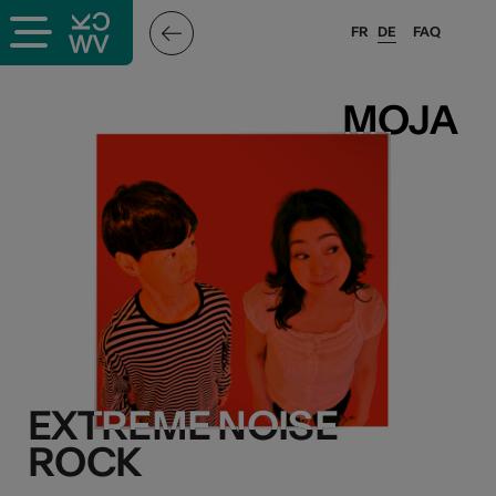
FR
DE
FAQ
MOJA
MOJA
EXTREME NOISE
EXTREME NOISE
ROCK
ROCK