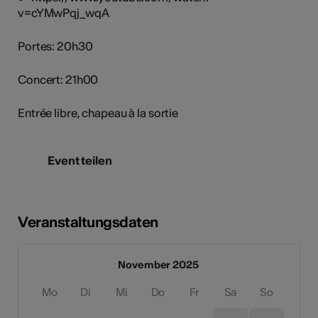
v=cYMwPqj_wqA
Portes: 20h30
Concert: 21h00
Entrée libre, chapeau à la sortie
Event teilen
Veranstaltungsdaten
November 2025
Mo
Di
Mi
Do
Fr
Sa
So