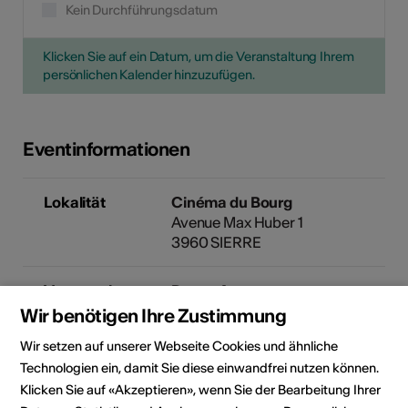
Kein Durchführungsdatum
Klicken Sie auf ein Datum, um die Veranstaltung Ihrem
persönlichen Kalender hinzuzufügen.
Eventinformationen
Lokalität
Cinéma du Bourg
Avenue Max Huber 1
3960 SIERRE
Veranstalter
DreamAgo
Plume & Pellicule
Wir benötigen Ihre Zustimmung
Montée du Château 19
Wir setzen auf unserer Webseite Cookies und ähnliche
CP 109
Technologien ein, damit Sie diese einwandfrei nutzen können.
3960 Sierre
Telefon +33 6 22 761 561
Klicken Sie auf «Akzeptieren», wenn Sie der Bearbeitung Ihrer