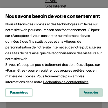
E-Mail
Site Internet
Nous avons besoin de votre consentement
Domaine
Type d'événement
Film / projection
Nous utilisons des cookies et des technologies similaires sur
notre site web pour assurer son bon fonctionnement. Cliquez
Classe d'âge
sur «Accepter» si vous consentez au traitement de vos
Tout public
données à des fins statistiques et analytiques, de
personnalisation de notre site Internet et de notre publicité sur
des sites de tiers ainsi que de reconnaissance des visiteurs sur
notre site web.
Lieu de l'événement
Si vous n’acceptez pas le traitement des données, cliquez sur
«Paramètres» pour enregistrer vos propres préférences en
matière de cookies. Vous trouverez de plus amples
informations dans notre
Déclaration de confidentialité
.
Paramètres
Accepter