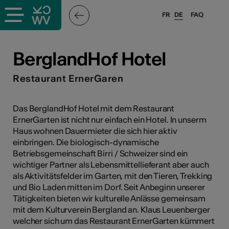
FR
DE
FAQ
ffende &
BerglandHof Hotel
Restaurant ErnerGaren
nnen
Das BerglandHof Hotel mit dem Restaurant
ErnerGarten ist nicht nur einfach ein Hotel. In unserm
anstalter
Haus wohnen Dauermieter die sich hier aktiv
einbringen. Die biologisch-dynamische
Betriebsgemeinschaft Birri / Schweizer sind ein
wichtiger Partner als Lebensmittellieferant aber auch
als Aktivitätsfelder im Garten, mit den Tieren, Trekking
und Bio Laden mitten im Dorf. Seit Anbeginn unserer
n
Tätigkeiten bieten wir kulturelle Anlässe gemeinsam
mit dem Kulturverein Bergland an. Klaus Leuenberger
n
welcher sich um das Restaurant ErnerGarten kümmert