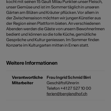
kocht mit seinen 15 Gault Milau Punkten unser Fleisch,
unser Gemüse und ist im Sommer täglich in unseren
Gärten am Blüten und Kräuter pflücken. Vor allem in
der Zwischensaison möchten wir jungen Künstler aus
Kunst
der Region einen Plattform bieten. An verschiedenen
Abenden werden die Gäste von unsern BewohnerInnen
bedient und können so die tolle Küche, gemütliche
Gespräche und Kultur geniessen. Im Sommer finden
Konzerte im Kulturgarten mitten in Ernen statt.
Weitere Informationen
Verantwortliche
Frau Ingrid Schmid Birri
Mitarbeiter
Geschäftsführerin
Telefon +41 27 527 10 00
ferien@berglandhof.ch