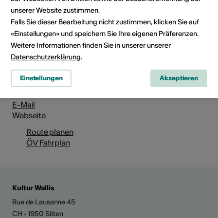
unserer Website zustimmen.
Institution / Organisation
Falls Sie dieser Bearbeitung nicht zustimmen, klicken Sie auf
Ortsmuseum Grächen
«Einstellungen» und speichern Sie Ihre eigenen Präferenzen.
Weitere Informationen finden Sie in unserer unserer
Dorfzentrum
Datenschutzerklärung
.
Altes Gemeindehaus
3925 Grächen
Einstellungen
Akzeptieren
Telefon 027 956 27 27
Reservationen 027 956 27 27
E-Mail
Webseite
Route planen
ÖV Fahrplan
Kultur Wallis
Rue de Lausanne 45
CH - 1950 Sitten