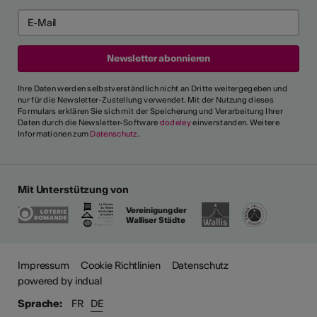
Ihre Daten werden selbstverständlich nicht an Dritte weitergegeben und
nur für die Newsletter-Zustellung verwendet. Mit der Nutzung dieses
Formulars erklären Sie sich mit der Speicherung und Verarbeitung Ihrer
Daten durch die Newsletter-Software
dodeley
einverstanden. Weitere
Informationen zum
Datenschutz
.
Mit Unterstützung von
Vereinigung der
Walliser Städte
ehr
Impressum
Cookie Richtlinien
Datenschutz
powered by indual
Sprache:
FR
DE