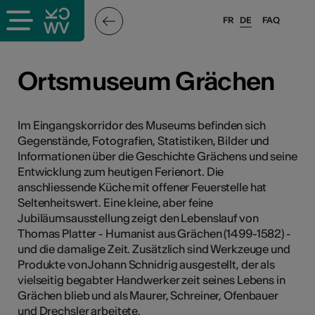
FR
DE
FAQ
ffende &
Ortsmuseum Grächen
nnen
Im Eingangskorridor des Museums befinden sich
Gegenstände, Fotografien, Statistiken, Bilder und
Informationen über die Geschichte Grächens und seine
anstalter
Entwicklung zum heutigen Ferienort. Die
anschliessende Küche mit offener Feuerstelle hat
Seltenheitswert. Eine kleine, aber feine
Jubiläumsausstellung zeigt den Lebenslauf von
Thomas Platter - Humanist aus Grächen (1499-1582) -
und die damalige Zeit. Zusätzlich sind Werkzeuge und
Produkte von Johann Schnidrig ausgestellt, der als
n
vielseitig begabter Handwerker zeit seines Lebens in
n
Grächen blieb und als Maurer, Schreiner, Ofenbauer
und Drechsler arbeitete.