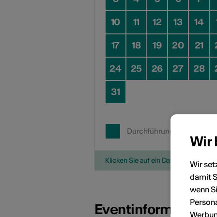
10
11
12
13
14
17
18
19
20
21
24
25
26
27
28
31
Durchführungsdatum
Wir
Klicken Sie auf ein Datum, um die V
Wir set
damit S
wenn Si
Persona
Eventinformatione
Werbung