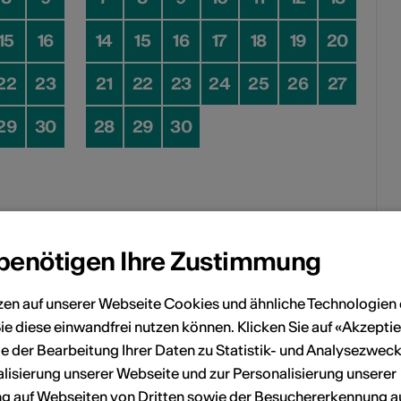
15
16
14
15
16
17
18
19
20
22
23
21
22
23
24
25
26
27
29
30
28
29
30
Kein Durchführungsdatum
 benötigen Ihre Zustimmung
eranstaltung Ihrem persönlichen Kalender hinzuzufügen.
zen auf unserer Webseite Cookies und ähnliche Technologien 
ie diese einwandfrei nutzen können. Klicken Sie auf «Akzeptie
e der Bearbeitung Ihrer Daten zu Statistik- und Analysezweck
lisierung unserer Webseite und zur Personalisierung unserer
n
 auf Webseiten von Dritten sowie der Besuchererkennung a