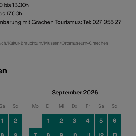
 bis 18.00h
is 17.00h
nbarung mit Grächen Tourismus: Tel: 027 956 27
n.ch/Kultur-Brauchtum/Museen/Ortsmuseum-Graechen
en
September 2026
Sa
So
Mo
Di
Mi
Do
Fr
Sa
So
1
2
1
2
3
4
5
6
8
9
7
8
9
10
11
12
13