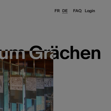
FR
DE
FAQ
Login
um Grächen
um Grächen