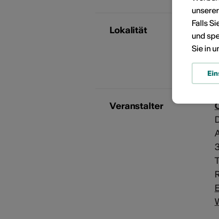
unsere
Falls S
Lokalität
und spe
Sie in 
Ein
Veranstalter
T
R
E