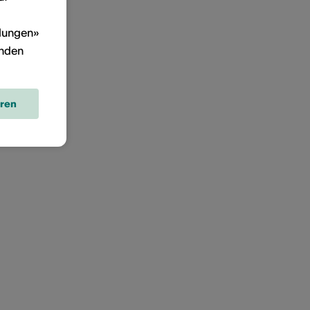
llungen»
inden
eren