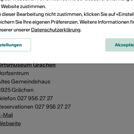
r Website zustimmen.
ie dieser Bearbeitung nicht zustimmen, klicken Sie auf «Einste
Ortsmuseum Grächen
ichern Sie Ihre eigenen Präferenzen. Weitere Informationen f
Dorfzentrum
unserer unserer
Datenschutzerklärung
.
Altes Gemeindehaus
3925 Grächen
stellungen
Akzepti
Ortsmuseum Grächen
Dorfzentrum
Altes Gemeindehaus
3925 Grächen
elefon 027 956 27 27
eservationen 027 956 27 27
-Mail
Webseite