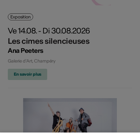
Exposition
Ve 14.08. - Di 30.08.2026
Les cimes silencieuses
Ana Peeters
Galerie d'Art, Champéry
En savoir plus