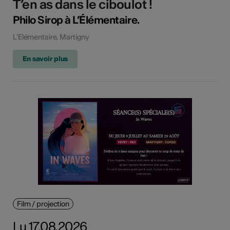
T’en as dans le ciboulot !
Philo Sirop à L’Élémentaire.
L’Elémentaire, Martigny
En savoir plus
Film / projection
Lu 17.08.2026