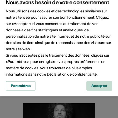
Nous avons besoin de votre consentement
Nous utilisons des cookies et des technologies similaires sur
notre site web pour assurer son bon fonctionnement. Cliquez
sur «Accepter» si vous consentez au traitement de vos
données à des fins statistiques et analytiques, de
Spectacle
personnalisation de notre site Internet et de notre publicité sur
des sites de tiers ainsi que de reconnaissance des visiteurs sur
Ve 14.08.2026
notre site web.
Crochetan Mobile – L’Être aux
Si vous n’acceptez pas le traitement des données, cliquez sur
Sommets
«Paramètres» pour enregistrer vos propres préférences en
matière de cookies. Vous trouverez de plus amples
Les lieux varient selon les dates, Val-d'Illiez
informations dans notre
Déclaration de confidentialité
.
En savoir plus
Paramètres
Accepter