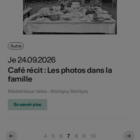
Autre
Je 24.09.2026
Café récit : Les photos dans la
famille
Médiathèque Valais - Martigny, Martigny
En savoir plus
4
5
6
7
8
9
10