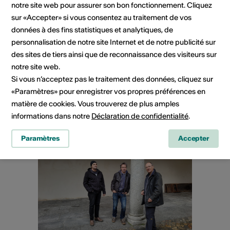
notre site web pour assurer son bon fonctionnement. Cliquez
Spectacle
sur «Accepter» si vous consentez au traitement de vos
données à des fins statistiques et analytiques, de
Je 24.09.2026
personnalisation de notre site Internet et de notre publicité sur
Frau Yamamoto ist noch da
des sites de tiers ainsi que de reconnaissance des visiteurs sur
50 Jahre Bühne Mörel
notre site web.
Si vous n’acceptez pas le traitement des données, cliquez sur
Gewächshaus der Gärtnerei Ritter, Naters
«Paramètres» pour enregistrer vos propres préférences en
matière de cookies. Vous trouverez de plus amples
En savoir plus
informations dans notre
Déclaration de confidentialité
.
Paramètres
Accepter