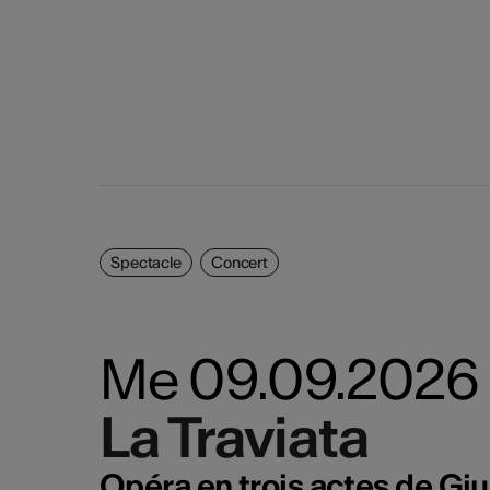
Spectacle
Concert
Me 09.09.2026
La Traviata
La Traviata
Opéra en trois actes de Gi