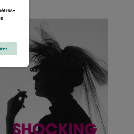
mètres»
us
ter