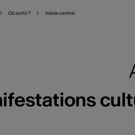
Où sortir ?
Valais central
festations cult