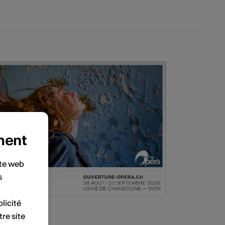
ment
ite web
s
licité
tre site