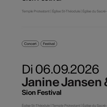
Temple Protestant | Église St-Théodule | Église du Sacré
Concert
Festival
Di 06.09.2026
Janine Jansen &
Janine Jansen &
Sion Festival
Église St-Théodule | Temple Protestant | Église du Sacré