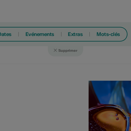
Dates
Evénements
Extras
Mots-clés
Supprimer
Août
2026
Septembre
ctacle
Lecture
Me
Je
Ve
Sa
Di
Lu
Ma
Me
Je
cert
Visite guidée
ival
Conférence
1
2
1
2
3
 / projection
Cours et atelier