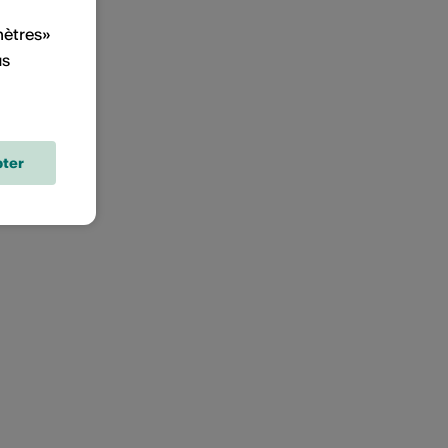
mètres»
us
ter