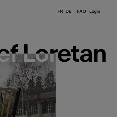
FR
DE
FAQ
Login
ef Loretan
ef Loretan