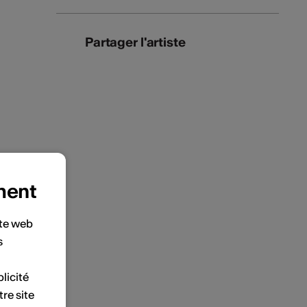
Partager l'artiste
ment
ite web
s
licité
tre site