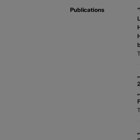
Publications
“
L
H
b
T
„
„
T
„