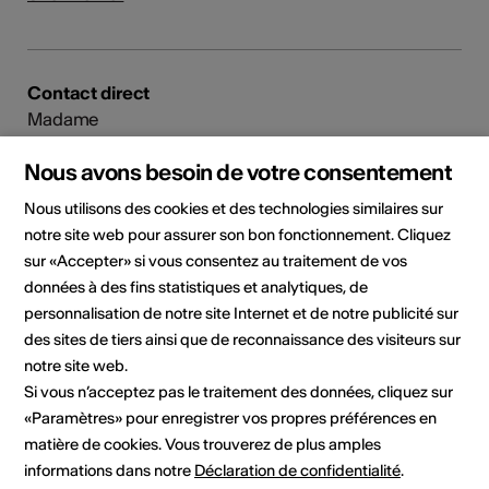
Contact direct
Madame
Loredana Catalano
Oberer Saltinadamm 62
Nous avons besoin de votre consentement
3902 Brig-Glis
Nous utilisons des cookies et des technologies similaires sur
Mobile +41795424841
notre site web pour assurer son bon fonctionnement. Cliquez
E-Mail
sur «Accepter» si vous consentez au traitement de vos
données à des fins statistiques et analytiques, de
personnalisation de notre site Internet et de notre publicité sur
Partager l'artiste
des sites de tiers ainsi que de reconnaissance des visiteurs sur
notre site web.
Si vous n’acceptez pas le traitement des données, cliquez sur
«Paramètres» pour enregistrer vos propres préférences en
matière de cookies. Vous trouverez de plus amples
informations dans notre
Déclaration de confidentialité
.