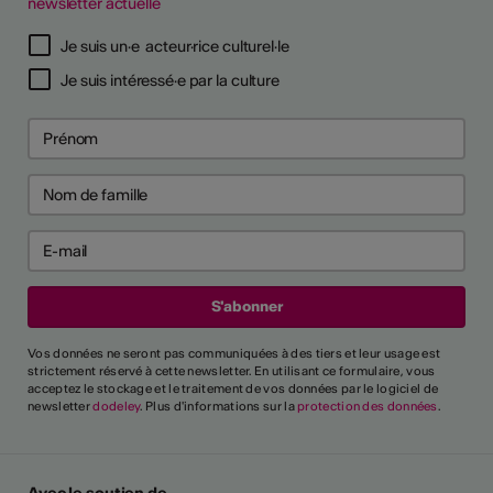
newsletter actuelle
TS D'ARTISTES
Je suis un·e acteur·rice culturel·le
Je suis intéressé·e par la culture
Vos données ne seront pas communiquées à des tiers et leur usage est
strictement réservé à cette newsletter. En utilisant ce formulaire, vous
acceptez le stockage et le traitement de vos données par le logiciel de
newsletter
dodeley
. Plus d'informations sur la
protection des données
.