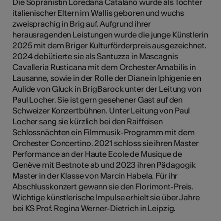
Die Sopranistin Loredana Catalano wurde als Tochter
tiques
italienischer Eltern im Wallis geboren und wuchs
zweisprachig in Brig auf. Aufgrund ihrer
s
herausragenden Leistungen wurde die junge Künstlerin
2025 mit dem Briger Kulturförderpreis ausgezeichnet.
2024 debütierte sie als Santuzza in Mascagnis
Cavalleria Rusticana mit dem Orchester Amabilis in
Lausanne, sowie in der Rolle der Diane in Iphigenie en
Aulide von Gluck in BrigBarock unter der Leitung von
Paul Locher. Sie ist gern gesehener Gast auf den
Schweizer Konzertbühnen. Unter Leitung von Paul
Locher sang sie kürzlich bei den Raiffeisen
Schlossnächten ein Filmmusik-Programm mit dem
Orchester Concertino. 2021 schloss sie ihren Master
Performance an der Haute Ecole de Musique de
Genève mit Bestnote ab und 2023 ihren Pädagogik
Master in der Klasse von Marcin Habela. Für ihr
Abschlusskonzert gewann sie den Florimont-Preis.
Wichtige künstlerische Impulse erhielt sie über Jahre
bei KS Prof. Regina Werner-Dietrich in Leipzig.